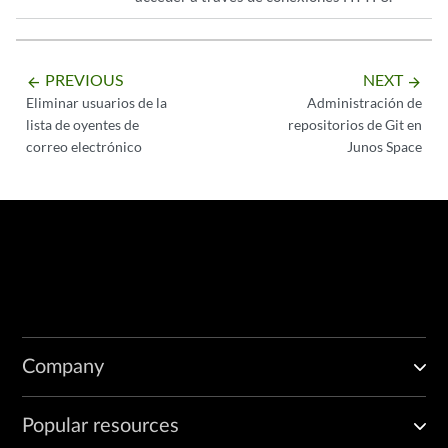
PREVIOUS
NEXT
arrow_backward
arrow_forward
Eliminar usuarios de la
Administración de
lista de oyentes de
repositorios de Git en
correo electrónico
Junos Space
Company
Popular resources