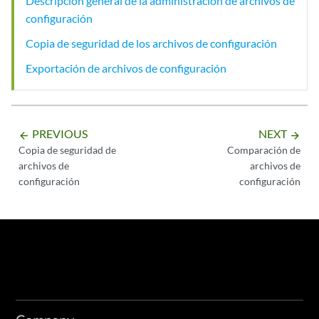
Descripción general de la administración de archivos de
configuración
Copia de seguridad de los archivos de configuración
Exportación de archivos de configuración
PREVIOUS
NEXT
arrow_backward
arrow_forward
Copia de seguridad de
Comparación de
archivos de
archivos de
configuración
configuración