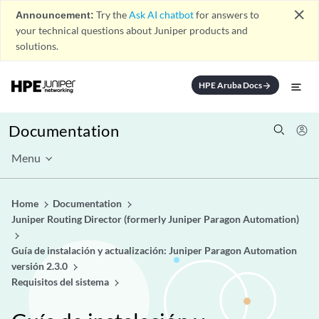
close
Announcement:
Try the
Ask AI chatbot
for answers to
your technical questions about Juniper products and
solutions.
HPE Aruba Docs
arrow_forward
Documentation
Menu
Home
Documentation
Juniper Routing Director (formerly Juniper Paragon Automation)
Guía de instalación y actualización: Juniper Paragon Automation
versión 2.3.0
Requisitos del sistema