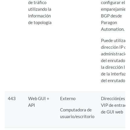
de tráfico
configurar el
utilizando la
emparejamien
información
BGP desde
de topología
Paragon
Automation.
Puede utilizar 
dirección IP de
administración
del enrutador 
la dirección IP
de la interfaz
del enrutador.
443
Web GUI +
Externo
Dirección(es)
API
VIP de entrada
Computadora de
de GUI web
usuario/escritorio