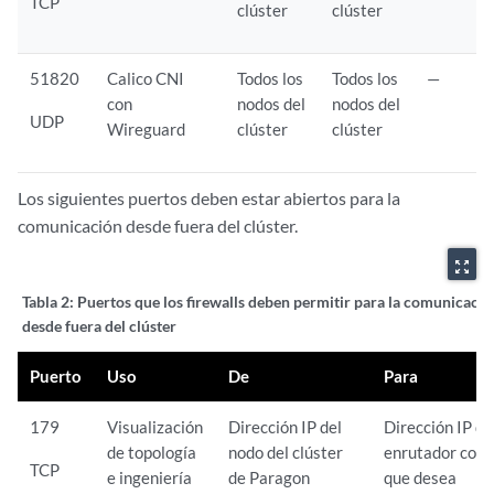
TCP
clúster
clúster
51820
Calico CNI
Todos los
Todos los
—
con
nodos del
nodos del
UDP
Wireguard
clúster
clúster
Los siguientes puertos deben estar abiertos para la
comunicación desde fuera del clúster.
zoom_out_map
Tabla 2:
Puertos que los firewalls deben permitir para la comunicació
desde fuera del clúster
Puerto
Uso
De
Para
179
Visualización
Dirección IP del
Dirección IP de
de topología
nodo del clúster
enrutador con 
TCP
e ingeniería
de Paragon
que desea