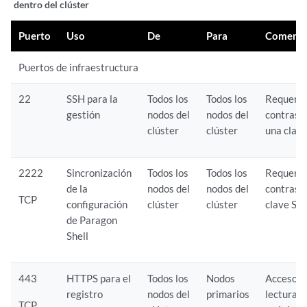
dentro del clúster
Puerto
Uso
De
Para
Comenta
Puertos de infraestructura
22
SSH para la
Todos los
Todos los
Requerir
gestión
nodos del
nodos del
contrase
clúster
clúster
una clav
2222
Sincronización
Todos los
Todos los
Requerir
de la
nodos del
nodos del
contrase
TCP
configuración
clúster
clúster
clave SS
de Paragon
Shell
443
HTTPS para el
Todos los
Nodos
Acceso d
registro
nodos del
primarios
lectura
TCP