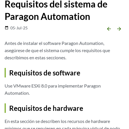
Requisitos del sistema de
Paragon Automation
05-Jul-25
date_range
arrow_backward
arrow_forward
Antes de instalar el software Paragon Automation,
asegúrese de que el sistema cumple los requisitos que
describimos en estas secciones.
Requisitos de software
Use VMware ESXi 8.0 para implementar Paragon
Automation.
Requisitos de hardware
En esta sección se describen los recursos de hardware
mínimos que se requieren en cada máquina virtual de nodo