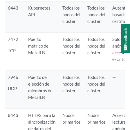
6443
Kubernetes
Todos los
Todos los
Autentic
API
nodos del
nodos del
basada e
clúster
clúster
certifica
Feedback
7472
Puerto
Todos los
Todos los
Solo lect
métrico de
nodos del
nodos del
anónima,
TCP
MetalLB
clúster
clúster
acceso d
escritura
7946
Puerto de
Todos los
Todos los
—
elección de
nodos del
nodos del
UDP
miembros de
clúster
clúster
MetalLB
8443
HTTPS para la
Nodos
Nodos
Acceso d
sincronización
primarios
primarios
lectura
de datos del
anónimo