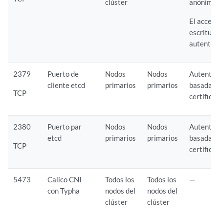
clúster
anónimo
El acceso
escritura
autentic
2379
Puerto de
Nodos
Nodos
Autentic
cliente etcd
primarios
primarios
basada e
TCP
certifica
2380
Puerto par
Nodos
Nodos
Autentic
etcd
primarios
primarios
basada e
TCP
certifica
5473
Calico CNI
Todos los
Todos los
—
con Typha
nodos del
nodos del
clúster
clúster