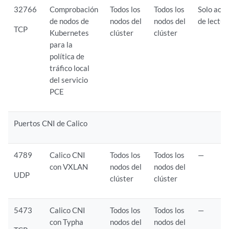
32766
Comprobación
Todos los
Todos los
Solo acc
de nodos de
nodos del
nodos del
de lectur
TCP
Kubernetes
clúster
clúster
para la
política de
tráfico local
del servicio
PCE
Puertos CNI de Calico
4789
Calico CNI
Todos los
Todos los
—
con VXLAN
nodos del
nodos del
UDP
clúster
clúster
5473
Calico CNI
Todos los
Todos los
—
con Typha
nodos del
nodos del