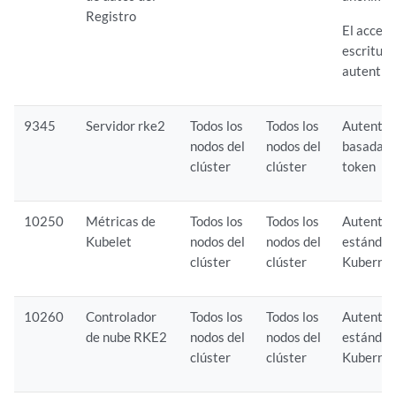
Registro
El acceso
escritura
autentic
9345
Servidor rke2
Todos los
Todos los
Autentic
nodos del
nodos del
basada e
clúster
clúster
token
10250
Métricas de
Todos los
Todos los
Autentic
Kubelet
nodos del
nodos del
estándar
clúster
clúster
Kuberne
10260
Controlador
Todos los
Todos los
Autentic
de nube RKE2
nodos del
nodos del
estándar
clúster
clúster
Kuberne