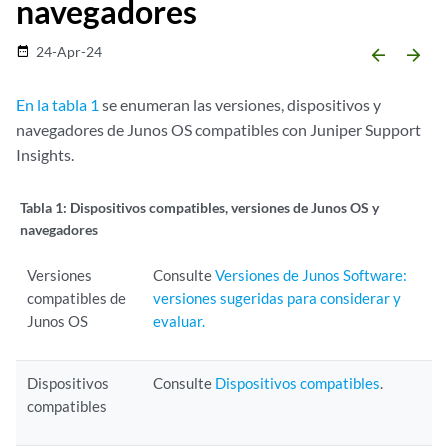
navegadores
24-Apr-24
date_range
arrow_backward
arrow_forward
En la tabla 1
se enumeran las versiones, dispositivos y
navegadores de Junos OS compatibles con Juniper Support
Insights.
Tabla 1:
Dispositivos compatibles, versiones de Junos OS y
navegadores
Versiones
Consulte
Versiones de Junos Software:
compatibles de
versiones sugeridas para considerar y
Junos OS
evaluar.
Dispositivos
Consulte
Dispositivos compatibles
.
compatibles