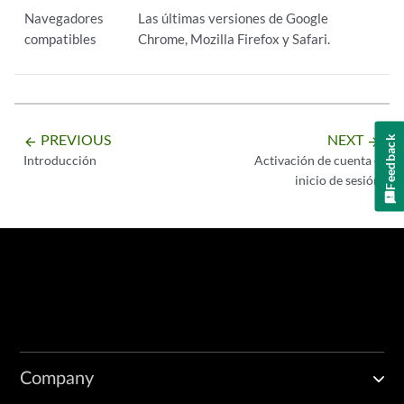
Navegadores
Las últimas versiones de Google
compatibles
Chrome, Mozilla Firefox y Safari.
PREVIOUS
NEXT
Feedback
arrow_backward
arrow_forward
Introducción
Activación de cuenta e
inicio de sesión
Company