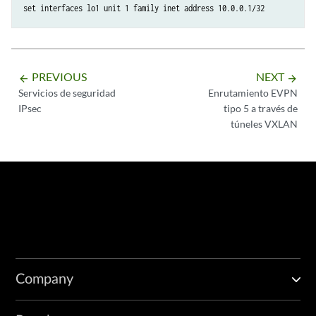
set interfaces lo1 unit 1 family inet address 10.0.0.1/32
PREVIOUS
NEXT
arrow_backward
arrow_forward
Servicios de seguridad
Enrutamiento EVPN
IPsec
tipo 5 a través de
túneles VXLAN
Company