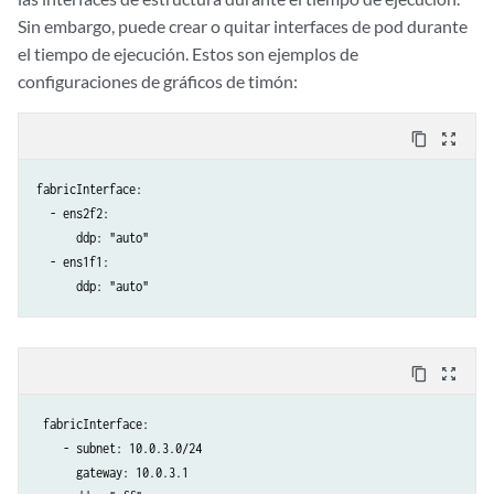
Sin embargo, puede crear o quitar interfaces de pod durante
el tiempo de ejecución. Estos son ejemplos de
configuraciones de gráficos de timón:
content_copy
zoom_out_map
fabricInterface:

  - ens2f2:

      ddp: "auto"

  - ens1f1:

      ddp: "auto"
content_copy
zoom_out_map
 fabricInterface:

    - subnet: 10.0.3.0/24

      gateway: 10.0.3.1
