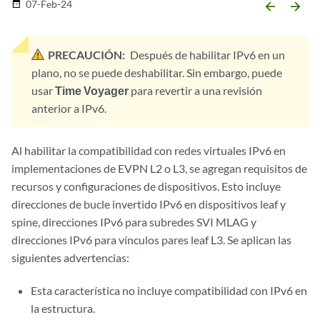
07-Feb-24
date_range
arrow_backward
arrow_forward
PRECAUCIÓN:
Después de habilitar IPv6 en un
plano, no se puede deshabilitar. Sin embargo, puede
usar
Time Voyager
para revertir a una revisión
anterior a IPv6.
Al habilitar la compatibilidad con redes virtuales IPv6 en
implementaciones de EVPN L2 o L3, se agregan requisitos de
recursos y configuraciones de dispositivos. Esto incluye
direcciones de bucle invertido IPv6 en dispositivos leaf y
spine, direcciones IPv6 para subredes SVI MLAG y
direcciones IPv6 para vínculos pares leaf L3. Se aplican las
siguientes advertencias:
Esta característica no incluye compatibilidad con IPv6 en
la estructura.