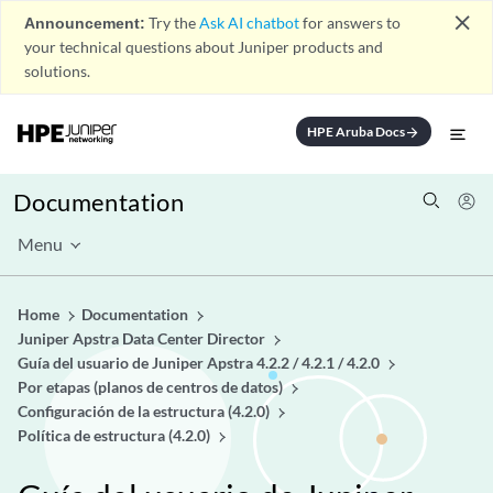
close
Announcement:
Try the
Ask AI chatbot
for answers to
your technical questions about Juniper products and
solutions.
HPE Aruba Docs
arrow_forward
Documentation
Menu
Home
Documentation
Juniper Apstra Data Center Director
Guía del usuario de Juniper Apstra 4.2.2 / 4.2.1 / 4.2.0
Por etapas (planos de centros de datos)
Configuración de la estructura (4.2.0)
Política de estructura (4.2.0)