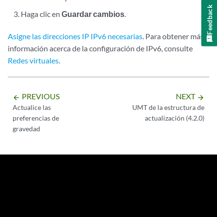
Feedback
Haga clic en
Guardar cambios
.
Asigne las direcciones IP IPv6 necesarias
. Para obtener más
información acerca de la configuración de IPv6, consulte
Redes virtuales
.
PREVIOUS
NEXT
arrow_backward
arrow_forward
Actualice las
UMT de la estructura de
preferencias de
actualización (4.2.0)
gravedad