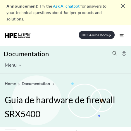
close
Announcement:
Try the
Ask AI chatbot
for answers to
your technical questions about Juniper products and
solutions.
HPE Aruba Docs
arrow_forward
Documentation
Menu
Home
Documentation
Guía de hardware de firewall
SRX5400