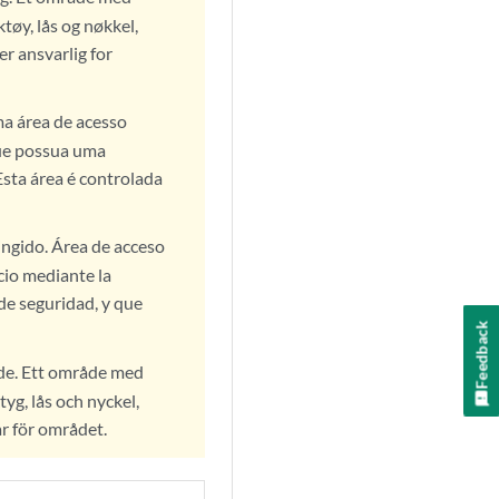
tøy, lås og nøkkel,
r ansvarlig for
ma área de acesso
que possua uma
Esta área é controlada
ingido. Área de acceso
icio mediante la
 de seguridad, y que
Feedback
äde. Ett område med
tyg, lås och nyckel,
r för området.