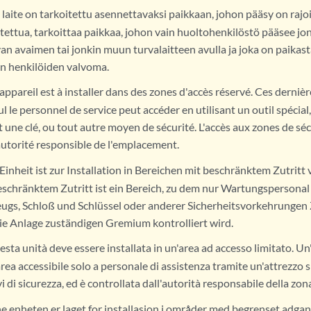
laite on tarkoitettu asennettavaksi paikkaan, johon pääsy on rajoi
itettua, tarkoittaa paikkaa, johon vain huoltohenkilöstö pääsee jo
an avaimen tai jonkin muun turvalaitteen avulla ja joka on paikas
en henkilöiden valvoma.
appareil est à installer dans des zones d'accès réservé. Ces derniè
l le personnel de service peut accéder en utilisant un outil spéci
t une clé, ou tout autre moyen de sécurité. L'accès aux zones de séc
'autorité responsible de l'emplacement.
Einheit ist zur Installation in Bereichen mit beschränktem Zutritt
eschränktem Zutritt ist ein Bereich, zu dem nur Wartungspersonal
ugs, Schloß und Schlüssel oder anderer Sicherheitsvorkehrungen 
ie Anlage zuständigen Gremium kontrolliert wird.
sta unità deve essere installata in un'area ad accesso limitato. Un
area accessibile solo a personale di assistenza tramite un'attrezzo s
vi di sicurezza, ed è controllata dall'autorità responsabile della zon
 enheten er laget for installasjon i områder med begrenset adga