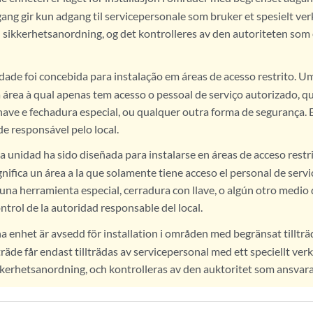
ng gir kun adgang til servicepersonale som bruker et spesielt verk
 sikkerhetsanordning, og det kontrolleres av den autoriteten som e
dade foi concebida para instalação em áreas de acesso restrito. U
a área à qual apenas tem acesso o pessoal de serviço autorizado, 
have e fechadura especial, ou qualquer outra forma de segurança. 
de responsável pelo local.
a unidad ha sido diseñada para instalarse en áreas de acceso restr
gnifica un área a la que solamente tiene acceso el personal de serv
 una herramienta especial, cerradura con llave, o algún otro medio
ontrol de la autoridad responsable del local.
 enhet är avsedd för installation i områden med begränsat tilltr
träde får endast tillträdas av servicepersonal med ett speciellt verk
äkerhetsanordning, och kontrolleras av den auktoritet som ansvara