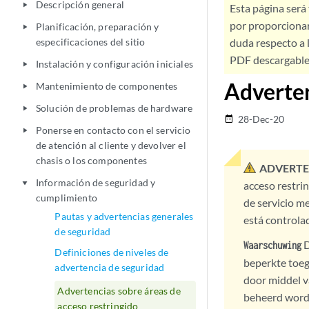
Descripción general
play_arrow
Esta página será
por proporcionar
Planificación, preparación y
play_arrow
especificaciones del sitio
duda respecto a l
PDF descargable 
Instalación y configuración iniciales
play_arrow
Adverten
Mantenimiento de componentes
play_arrow
Solución de problemas de hardware
play_arrow
28-Dec-20
date_range
Ponerse en contacto con el servicio
play_arrow
de atención al cliente y devolver el
chasis o los componentes
ADVERTE
Información de seguridad y
play_arrow
acceso restri
cumplimiento
de servicio me
Pautas y advertencias generales
está controlad
de seguridad
D
Waarschuwing
Definiciones de niveles de
beperkte toeg
advertencia de seguridad
door middel va
Advertencias sobre áreas de
beheerd wordt
acceso restringido