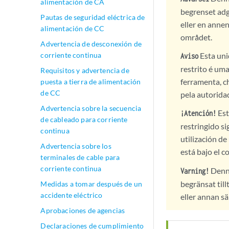
alimentación de CA
begrenset adga
Pautas de seguridad eléctrica de
eller en annen
alimentación de CC
området.
Advertencia de desconexión de
Esta uni
corriente continua
Aviso
restrito é um
Requisitos y advertencia de
ferramenta, c
puesta a tierra de alimentación
de CC
pela autorida
Advertencia sobre la secuencia
Est
¡Atención!
de cableado para corriente
restringido si
continua
utilización de
Advertencia sobre los
está bajo el c
terminales de cable para
corriente continua
Denna
Varning!
begränsat till
Medidas a tomar después de un
accidente eléctrico
eller annan s
Aprobaciones de agencias
Declaraciones de cumplimiento