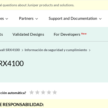
l questions about Juniper products and solutions.
ces
Partners
Support and Documentation
ts
Validated Designs
For Developers
New
ewall SRX4100
Información de seguridad y cumplimiento
 SRX4100
star
star
star
star
star
ucción automática?
E RESPONSABILIDAD: