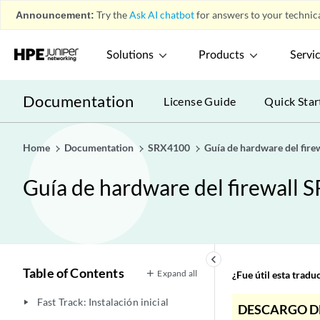
Announcement:
Try the
Ask AI chatbot
for answers to your technica
Solutions
Products
Servi
Documentation
License Guide
Quick Star
Home
Documentation
SRX4100
Guía de hardware del fir
Guía de hardware del firewall
keyboard_arrow_left
Table of Contents
Expand all
¿Fue útil esta trad
Fast Track: Instalación inicial
play_arrow
DESCARGO D