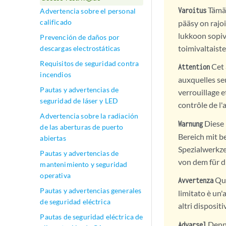
Tämä 
Varoitus
Advertencia sobre el personal
calificado
pääsy on rajo
lukkoon sopiv
Prevención de daños por
toimivaltaist
descargas electrostáticas
Requisitos de seguridad contra
Cet 
Attention
incendios
auxquelles seu
Pautas y advertencias de
verrouillage e
seguridad de láser y LED
contrôle de l
Advertencia sobre la radiación
Diese 
Warnung
de las aberturas de puerto
Bereich mit b
abiertas
Spezialwerkze
Pautas y advertencias de
von dem für d
mantenimiento y seguridad
operativa
Que
Avvertenza
Pautas y advertencias generales
limitato è un'
de seguridad eléctrica
altri dispositi
Pautas de seguridad eléctrica de
Denne
Advarsel