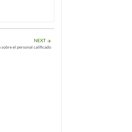
NEXT
arrow_forward
 sobre el personal calificado