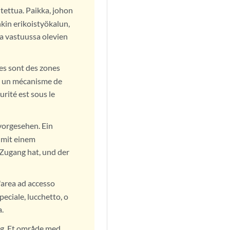
tettua. Paikka, johon
nkin erikoistyökalun,
ta vastuussa olevien
res sont des zones
al, un mécanisme de
urité est sous le
 vorgesehen. Ein
 mit einem
Zugang hat, und der
'area ad accesso
peciale, lucchetto, o
a.
ng. Et område med