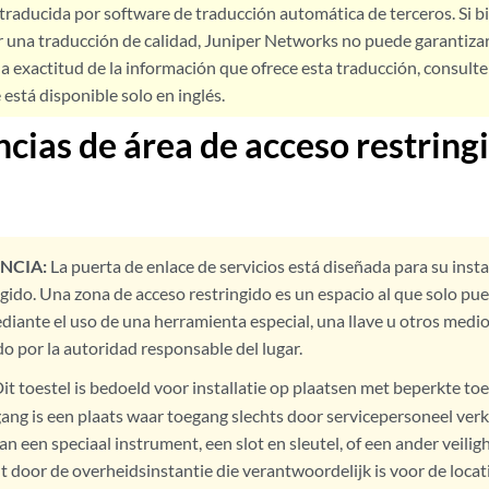
 traducida por software de traducción automática de terceros. Si 
 una traducción de calidad, Juniper Networks no puede garantizar
a exactitud de la información que ofrece esta traducción, consulte l
está disponible solo en inglés.
cias de área de acceso restring
NCIA:
La puerta de enlace de servicios está diseñada para su inst
ngido. Una zona de acceso restringido es un espacio al que solo pu
diante el uso de una herramienta especial, una llave u otros medio
o por la autoridad responsable del lugar.
it toestel is bedoeld voor installatie op plaatsen met beperkte to
ang is een plaats waar toegang slechts door servicepersoneel ve
n een speciaal instrument, een slot en sleutel, of een ander veili
 door de overheidsinstantie die verantwoordelijk is voor de locati