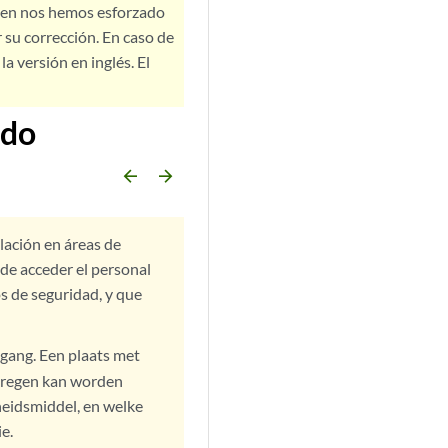
bien nos hemos esforzado
 su corrección. En caso de
a versión en inglés. El
ido
arrow_backward
arrow_forward
alación en áreas de
ede acceder el personal
s de seguridad, y que
egang. Een plaats met
rkregen kan worden
gheidsmiddel, en welke
e.