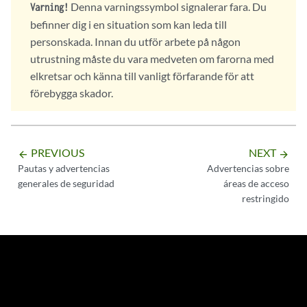
Denna varningssymbol signalerar fara. Du
Varning!
befinner dig i en situation som kan leda till
personskada. Innan du utför arbete på någon
utrustning måste du vara medveten om farorna med
elkretsar och känna till vanligt förfarande för att
förebygga skador.
PREVIOUS
NEXT
arrow_backward
arrow_forward
Pautas y advertencias
Advertencias sobre
generales de seguridad
áreas de acceso
restringido