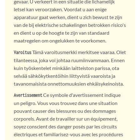
gevaar. U verkeert in een situatie die lichamelijk
letsel kan veroorzaken. Voordat u aan enige
apparatuur gaat werken, dient u zich bewust te zijn
van de bij elektrische schakelingen betrokken risico's
en dient u op de hoogte te zijn van standaard
maatregelen om ongelukken te voorkomen.
Tämä varoitusmerkki merkitsee vaaraa. Olet
Varoitus
tilanteessa, joka voi johtaa ruumiinvammaan. Ennen
kuin työskentelet minkään laitteiston parissa, ota
selvää sähkökytkentöihin liittyvistä vaaroista ja
tavanomaisista onnettomuuksien ehkäisykeinoista.
Ce symbole d'avertissement indique
Avertissement
un peligro. Vous vous trouvez dans une situation
pouvant causer des blessures ou des dommages
corporels. Avant de travailler sur un équipement,
soyez conscient des danger posés par les circuits
électriques et familiarisez-vous avec les procédures