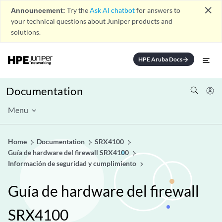
close
Announcement:
Try the
Ask AI chatbot
for answers to
your technical questions about Juniper products and
solutions.
HPE Aruba Docs
arrow_forward
Documentation
Menu
Home
Documentation
SRX4100
Guía de hardware del firewall SRX4100
Información de seguridad y cumplimiento
Guía de hardware del firewall
SRX4100