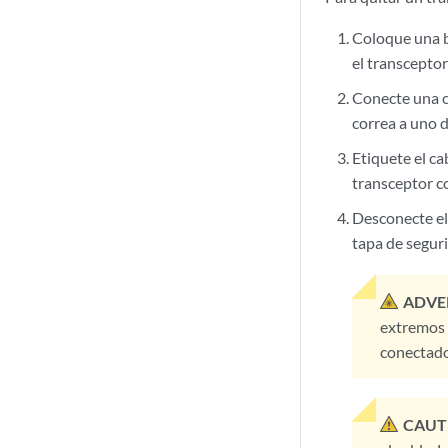
Coloque una bo
el transceptor
Conecte una c
correa a uno d
Etiquete el c
transceptor c
Desconecte el
tapa de segur
ADVE
extremos d
conectado
CAUT