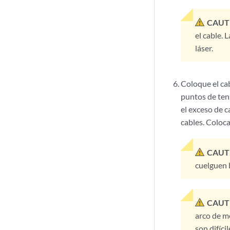
CAUT
el cable. 
láser.
Coloque el cab
puntos de ten
el exceso de 
cables. Coloc
CAUT
cuelguen b
CAUT
arco de m
son difíci