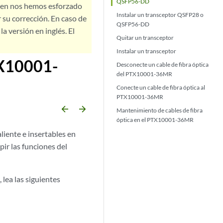
QSFP56-DD
bien nos hemos esforzado
Instalar un transceptor QSFP28 o
 su corrección. En caso de
QSFP56-DD
a versión en inglés. El
Quitar un transceptor
Instalar un transceptor
TX10001-
Desconecte un cable de fibra óptica
del PTX10001-36MR
Conecte un cable de fibra óptica al
PTX10001-36MR
arrow_backward
arrow_forward
Mantenimiento de cables de fibra
óptica en el PTX10001-36MR
iente e insertables en
pir las funciones del
lea las siguientes