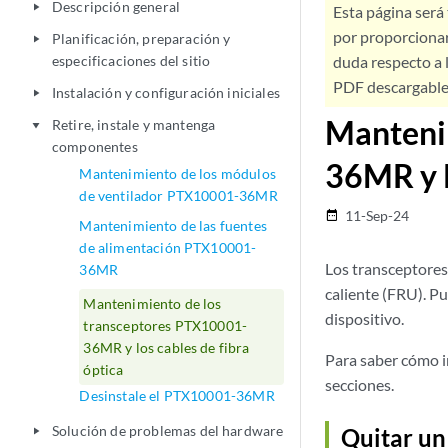
Descripción general
play_arrow
Esta página será
por proporcionar
Planificación, preparación y
play_arrow
especificaciones del sitio
duda respecto a l
PDF descargable 
Instalación y configuración iniciales
play_arrow
Manteni
Retire, instale y mantenga
play_arrow
componentes
36MR y l
Mantenimiento de los módulos
de ventilador PTX10001-36MR
11-Sep-24
date_range
Mantenimiento de las fuentes
de alimentación PTX10001-
Los transceptores
36MR
caliente (FRU). Pu
Mantenimiento de los
dispositivo.
transceptores PTX10001-
36MR y los cables de fibra
Para saber cómo i
óptica
secciones.
Desinstale el PTX10001-36MR
Solución de problemas del hardware
Quitar u
play_arrow