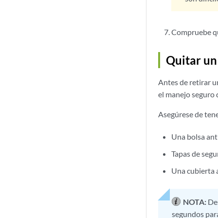
Compruebe que
Quitar un
Antes de retirar 
el manejo seguro d
Asegúrese de tene
Una bolsa ant
Tapas de segur
Una cubierta 
NOTA:
Des
segundos para