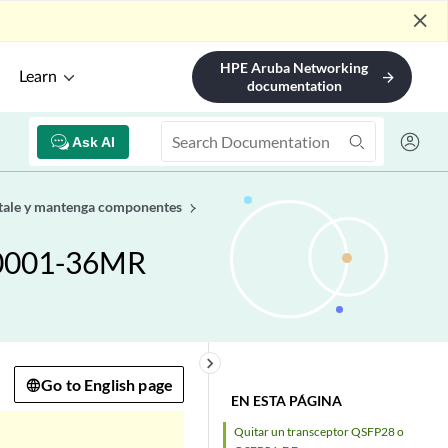
close
HPE Aruba Networking
Learn
arrow_forward
documentation
Ask AI
nstale y mantenga componentes
X10001-36MR
keyboard_arrow_right
Go to English page
EN ESTA PÁGINA
Quitar un transceptor QSFP28 o