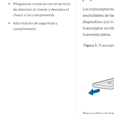
Póngase en contacto con el servicio
play_arrow
Los transceptores
de atención al cliente y devuelva el
chasis o los componentes
enchufables de f
dispositivo. Los t
Información de seguridad y
play_arrow
transceptor no int
cumplimiento
transmite datos.
Figura 1:
Transcep
Para quitar un t