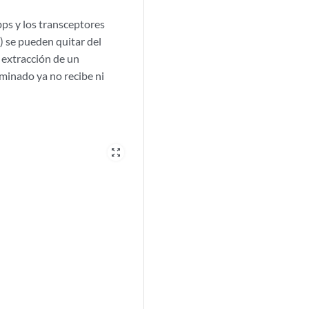
ps y los transceptores
 se pueden quitar del
a extracción de un
iminado ya no recibe ni
zoom_out_map