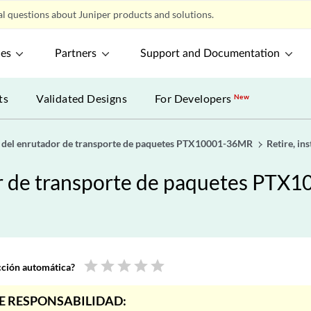
l questions about Juniper products and solutions.
ces
Partners
Support and Documentation
ts
Validated Designs
For Developers
New
 del enrutador de transporte de paquetes PTX10001-36MR
Retire, i
or de transporte de paquetes PT
star
star
star
star
star
ucción automática?
E RESPONSABILIDAD: