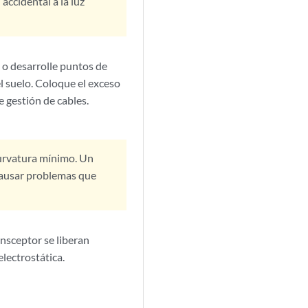
accidental a la luz
a o desarrolle puntos de
l suelo. Coloque el exceso
 gestión de cables.
 curvatura mínimo. Un
causar problemas que
ansceptor se liberan
electrostática.