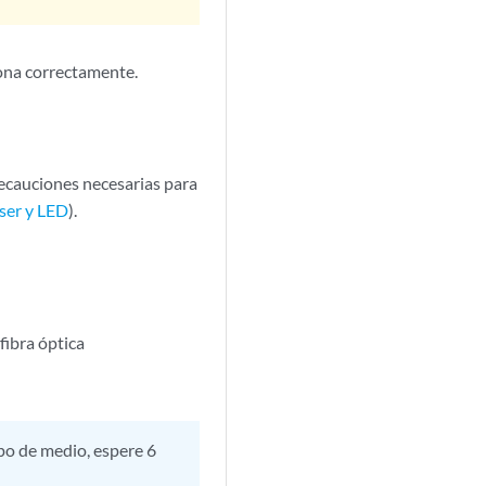
ona correctamente.
recauciones necesarias para
áser y LED
).
fibra óptica
po de medio, espere 6