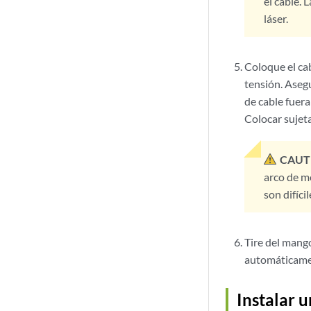
el cable. 
láser.
Coloque el cab
tensión. Aseg
de cable fuer
Colocar sujet
CAUT
arco de m
son difíci
Tire del mango
automáticament
Instalar 