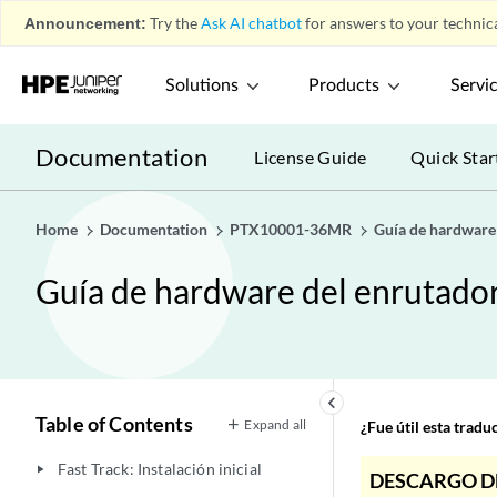
Announcement:
Try the
Ask AI chatbot
for answers to your technica
Solutions
Products
Servi
Documentation
License Guide
Quick Star
Home
Documentation
PTX10001-36MR
Guía de hardware
Guía de hardware del enrutad
keyboard_arrow_left
Table of Contents
Expand all
¿Fue útil esta trad
Fast Track: Instalación inicial
play_arrow
DESCARGO D