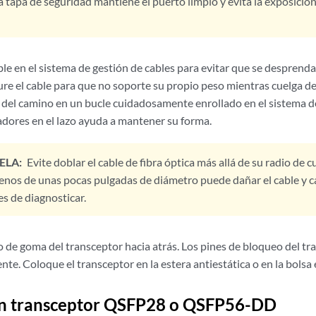
La tapa de seguridad mantiene el puerto limpio y evita la exposición 
le en el sistema de gestión de cables para evitar que se desprend
ure el cable para que no soporte su propio peso mientras cuelga de
a del camino en un bucle cuidadosamente enrollado en el sistema de
adores en el lazo ayuda a mantener su forma.
ELA:
Evite doblar el cable de fibra óptica más allá de su radio de
enos de unas pocas pulgadas de diámetro puede dañar el cable y 
les de diagnosticar.
 de goma del transceptor hacia atrás. Los pines de bloqueo del tr
e. Coloque el transceptor en la estera antiestática o en la bolsa 
un transceptor QSFP28 o QSFP56-DD