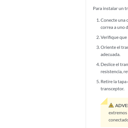
Para instalar un
Conecte una c
correa a uno d
Verifique que 
Oriente el tra
adecuada.
Deslice el tra
resistencia, r
Retire la tapa
transceptor.
ADVE
extremos d
conectado