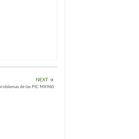
NEXT
arrow_forward
 problemas de las PIC MX960