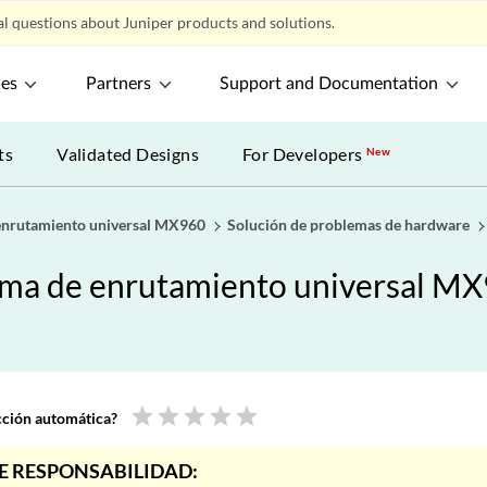
l questions about Juniper products and solutions.
ces
Partners
Support and Documentation
ts
Validated Designs
For Developers
New
 enrutamiento universal MX960
Solución de problemas de hardware
orma de enrutamiento universal M
star
star
star
star
star
ucción automática?
E RESPONSABILIDAD: