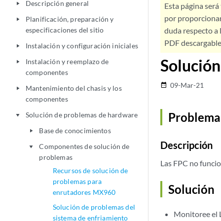
Descripción general
play_arrow
Esta página será
por proporcionar
Planificación, preparación y
play_arrow
especificaciones del sitio
duda respecto a l
PDF descargable 
Instalación y configuración iniciales
play_arrow
Solució
Instalación y reemplazo de
play_arrow
componentes
09-Mar-21
date_range
Mantenimiento del chasis y los
play_arrow
componentes
Problema
Solución de problemas de hardware
play_arrow
Base de conocimientos
play_arrow
Descripción
Componentes de solución de
play_arrow
problemas
Las FPC no funci
Recursos de solución de
problemas para
Solución
enrutadores MX960
Solución de problemas del
Monitoree el
sistema de enfriamiento