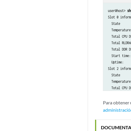
user@host> 
sh
Slot 0 inform
  State      
  Temperature
  Total CPU D
  Total RLDRA
  Total DDR D
  Start time:
  Uptime:    
Slot 2 inform
  State      
  Temperature
  Total CPU D
  Total RLDRA
  Total DDR D
Para obtener 
  Start time:
administració
  Uptime:    
Slot 3 inform
  State      
DOCUMENTA