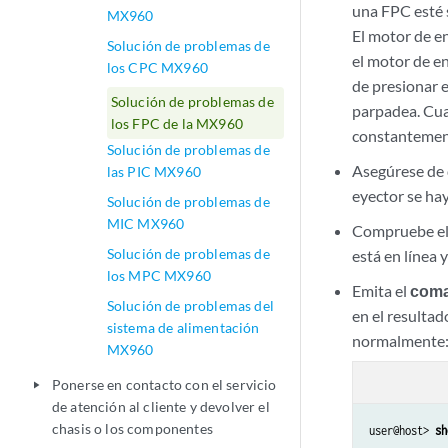
una FPC esté 
MX960
El motor de e
Solución de problemas de
el motor de en
los CPC MX960
de presionar e
Solución de problemas de
parpadea. Cua
los FPC de la MX960
constantemen
Solución de problemas de
Asegúrese de 
las PIC MX960
eyector se hay
Solución de problemas de
MIC MX960
Compruebe e
Solución de problemas de
está en línea
los MPC MX960
Emita el
coma
Solución de problemas del
en el resultad
sistema de alimentación
normalmente
MX960
Ponerse en contacto con el servicio
play_arrow
de atención al cliente y devolver el
chasis o los componentes
user@host> 
sh