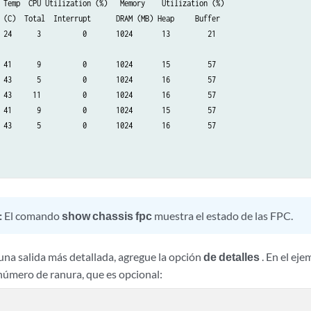
 Temp  CPU Utilization (%)   Memory    Utilization (%)

 (C)  Total  Interrupt      DRAM (MB) Heap     Buffer

 24      3          0       1024       13         21

 41      9          0       1024       15         57

 43      5          0       1024       16         57

 43     11          0       1024       16         57

 41      9          0       1024       15         57

 43      5          0       1024       16         57

 24      3          0       1024       13         21

        

:
El comando
show chassis fpc
muestra el estado de las FPC.
una salida más detallada, agregue la opción
de detalles
. En el eje
 número de ranura, que es opcional: