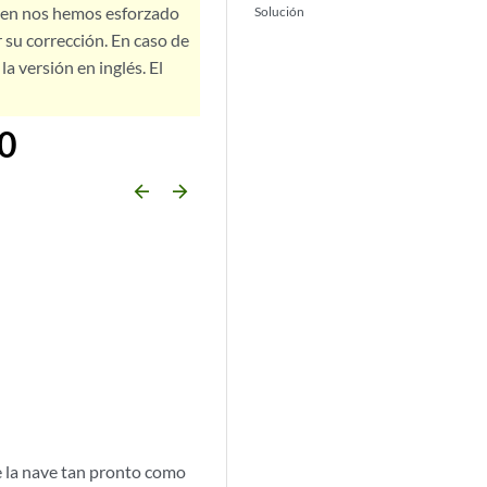
bien nos hemos esforzado
Solución
 su corrección. En caso de
a versión en inglés. El
60
arrow_backward
arrow_forward
e la nave tan pronto como