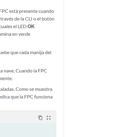
a FPC está presente cuando
 través de la CLI o el botón
 cuales el LED
OK
umina en verde
uebe que cada manija del
 la nave. Cuando la FPC
mente.
taladas. Como se muestra
ndica que la FPC funciona
content_copy
zoom_out_map