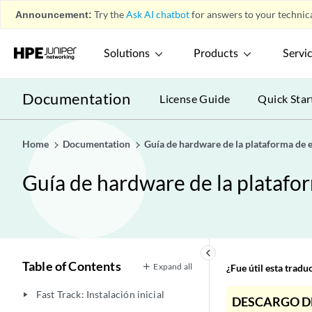
Announcement:
Try the
Ask AI chatbot
for answers to your technica
Solutions
Products
Servi
Documentation
License Guide
Quick Star
Home
Documentation
Guía de hardware de la plataforma de
Guía de hardware de la plataf
keyboard_arrow_left
Table of Contents
Expand all
¿Fue útil esta trad
Fast Track: Instalación inicial
play_arrow
DESCARGO D