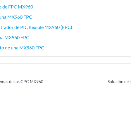
                        29 degrees C / 84 degrees F

o de FPC MX960
RAM                   1024 MB

M                      256 MB

 una MX960 FPC
RAM                   4096 MB

trador de PIC flexible MX960 (FPC)
                           2008-12-11 16:53:18 PST

                           15 hours, 2 minutes, 53 seconds

una MX960 FPC
ation:

to de una MX960 FPC
                           Online    

                        29 degrees C / 84 degrees F

RAM                   1024 MB

M                      256 MB

RAM                   4096 MB

                           2008-12-11 16:53:18 PST

lemas de los CPC MX960
Solución de
                           15 hours, 2 minutes, 53 seconds

ation:

                           Online    

                        29 degrees C / 84 degrees F

RAM                   1024 MB

M                      256 MB

RAM                   4096 MB

                           2008-12-11 16:53:22 PST
