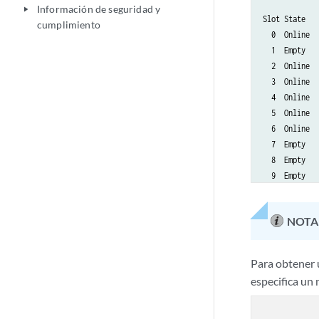
             
Información de seguridad y
play_arrow
Slot State   
cumplimiento
  0  Online  
  1  Empty

  2  Online  
  3  Online  
  4  Online  
  5  Online  
  6  Online  
  7  Empty

  8  Empty

  9  Empty

  10 Online  
  11 Empty   
NOTA
Para obtener 
especifica un