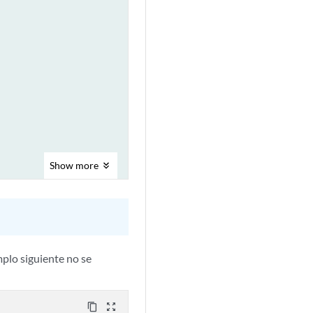
Show
more
mplo siguiente no se
content_copy
zoom_out_map