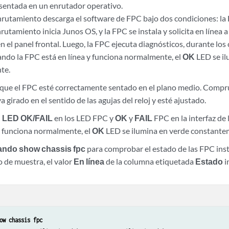
sentada en un enrutador operativo.
nrutamiento descarga el software de FPC bajo dos condiciones: l
rutamiento inicia Junos OS, y la FPC se instala y solicita en línea a
n el panel frontal. Luego, la FPC ejecuta diagnósticos, durante los
ndo la FPC está en línea y funciona normalmente, el
OK
LED se il
te.
que el FPC esté correctamente sentado en el plano medio. Compr
a girado en el sentido de las agujas del reloj y esté ajustado.
l
LED OK/FAIL
en los LED FPC y
OK
y
FAIL
FPC en la interfaz de
 y funciona normalmente, el
OK
LED se ilumina en verde constante
ndo show chassis fpc
para comprobar el estado de las FPC ins
o de muestra, el valor
En línea
de la columna etiquetada
Estado
i
:
ow chassis fpc