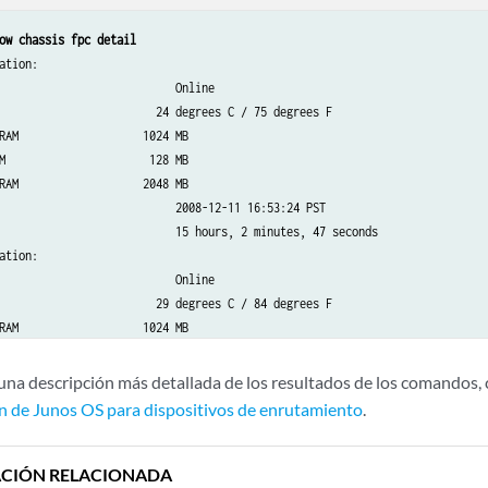
ow chassis fpc detail
ation:

                           Online    

                        24 degrees C / 75 degrees F

RAM                   1024 MB

M                      128 MB

RAM                   2048 MB

                           2008-12-11 16:53:24 PST

                           15 hours, 2 minutes, 47 seconds

ation:

                           Online    

                        29 degrees C / 84 degrees F

RAM                   1024 MB

M                      256 MB

RAM                   4096 MB

una descripción más detallada de los resultados de los comandos, 
                           2008-12-11 16:53:18 PST

n de Junos OS para dispositivos de enrutamiento
.
                           15 hours, 2 minutes, 53 seconds

ation:

                           Online    

CIÓN RELACIONADA