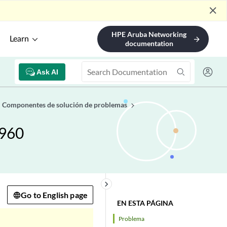
close
HPE Aruba Networking
Learn
arrow_forward
documentation
Ask AI
Componentes de solución de problemas
X960
keyboard_arrow_right
Go to English page
EN ESTA PÁGINA
Problema