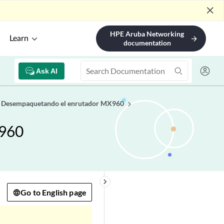
close
HPE Aruba Networking
Learn
arrow_forward
documentation
Ask AI
Desempaquetando el enrutador MX960
X960
keyboard_arrow_right
Go to English page