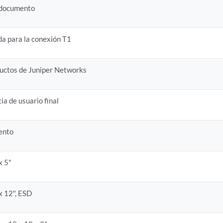
 documento
da para la conexión T1
ductos de Juniper Networks
ia de usuario final
ento
x 5"
x 12", ESD