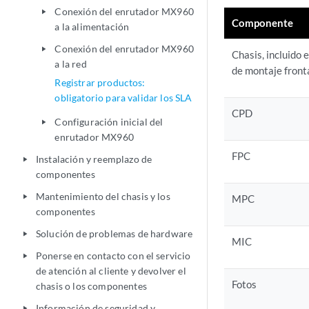
Conexión del enrutador MX960
play_arrow
Componente
a la alimentación
Conexión del enrutador MX960
play_arrow
Chasis, incluido 
a la red
de montaje fronta
Registrar productos:
obligatorio para validar los SLA
CPD
Configuración inicial del
play_arrow
enrutador MX960
FPC
Instalación y reemplazo de
play_arrow
componentes
Mantenimiento del chasis y los
play_arrow
MPC
componentes
Solución de problemas de hardware
play_arrow
MIC
Ponerse en contacto con el servicio
play_arrow
de atención al cliente y devolver el
Fotos
chasis o los componentes
Información de seguridad y
play_arrow