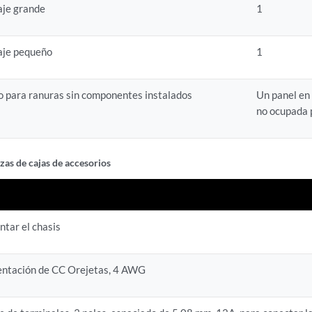
aje grande
1
aje pequeño
1
o para ranuras sin componentes instalados
Un panel en
no ocupada 
ezas de cajas de accesorios
ntar el chasis
mentación de CC Orejetas, 4 AWG