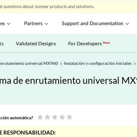
l questions about Juniper products and solutions.
ces
Partners
Support and Documentation
ts
Validated Designs
For Developers
New
 enrutamiento universal MX960
Instalación y configuración iniciales
orma de enrutamiento universal M
star
star
star
star
star
ucción automática?
E RESPONSABILIDAD: