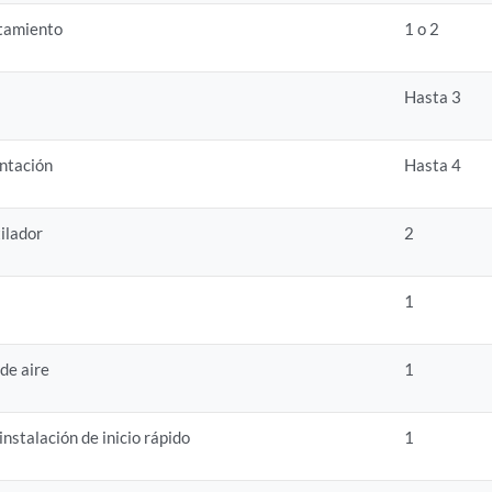
tamiento
1 o 2
Hasta 3
ntación
Hasta 4
ilador
2
1
 de aire
1
instalación de inicio rápido
1