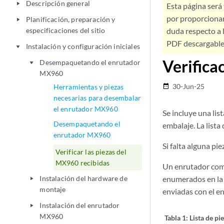
Descripción general
play_arrow
Esta página será
por proporcionar
Planificación, preparación y
play_arrow
especificaciones del sitio
duda respecto a l
PDF descargable 
Instalación y configuración iniciales
play_arrow
Verifica
Desempaquetando el enrutador
play_arrow
MX960
30-Jun-25
Herramientas y piezas
date_range
necesarias para desembalar
el enrutador MX960
Se incluye una lis
Desempaquetando el
embalaje. La lista
enrutador MX960
Si falta alguna pi
Verificar las piezas del
MX960 recibidas
Un enrutador comp
Instalación del hardware de
enumerados en l
play_arrow
montaje
enviadas con el e
Instalación del enrutador
play_arrow
MX960
Tabla 1:
Lista de p