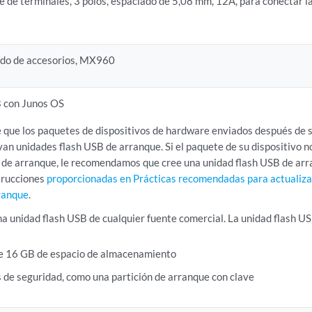
e de terminales, 3 polos, espaciado de 5,08 mm, 12A, para conectar l
ido de accesorios, MX960
B con Junos OS
e que los paquetes de dispositivos de hardware enviados después de
an unidades flash USB de arranque. Si el paquete de su dispositivo n
 de arranque, le recomendamos que cree una unidad flash USB de ar
strucciones
proporcionadas en Prácticas recomendadas para actualiza
ranque
.
a unidad flash USB de cualquier fuente comercial. La unidad flash U
e 16 GB de espacio de almacenamiento
s de seguridad, como una partición de arranque con clave