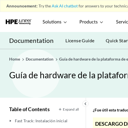
Announcement:
Try the
Ask AI chatbot
for answers to your technica
Solutions
Products
Servi
Documentation
License Guide
Quick Star
Home
Documentation
Guía de hardware de la plataforma de
Guía de hardware de la plataf
keyboard_arrow_left
Table of Contents
Expand all
¿Fue útil esta trad
Fast Track: Instalación inicial
play_arrow
DESCARGO D