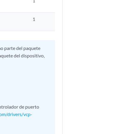
1
1
mo parte del paquete
paquete del dispositivo,
ntrolador de puerto
com/drivers/vcp-