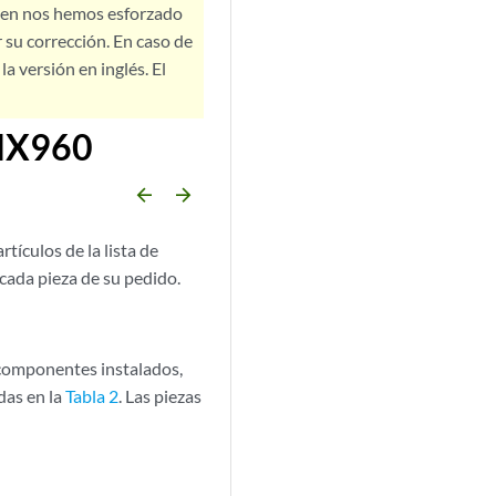
bien nos hemos esforzado
 su corrección. En caso de
a versión en inglés. El
 MX960
arrow_backward
arrow_forward
tículos de la lista de
 cada pieza de su pedido.
 componentes instalados,
das en la
Tabla 2
. Las piezas