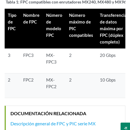
Tabla 1:
FPC compatibles con enrutadores MX240, MX480 y MX960
Tipo
Nombre
Número
Número
Transferencia
de
de FPC
de
máximo de
de datos
FPC
modelo
PIC
máxima por
FPC
compatibles
FPC (dúplex
completo)
3
FPC3
MX-
2
20 Gbps
FPC3
2
FPC2
MX-
2
10 Gbps
FPC2
DOCUMENTACIÓN RELACIONADA
Descripción general de FPC y PIC serie MX