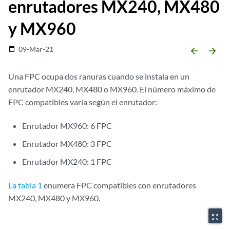
enrutadores MX240, MX480
y MX960
09-Mar-21
date_range
arrow_backward
arrow_forward
Una FPC ocupa dos ranuras cuando se instala en un
enrutador MX240, MX480 o MX960. El número máximo de
FPC compatibles varía según el enrutador:
Enrutador MX960: 6 FPC
Enrutador MX480: 3 FPC
Enrutador MX240: 1 FPC
La tabla 1
enumera FPC compatibles con enrutadores
MX240, MX480 y MX960.
zoom_out_map