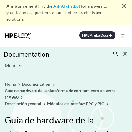
close
Announcement:
Try the
Ask AI chatbot
for answers to
your technical questions about Juniper products and
solutions.
HPE Aruba Docs
arrow_forward
Documentation
Menu
Home
Documentation
Guía de hardware de la plataforma de enrutamiento universal
MX960
Descripción general
Módulos de interfaz: FPC y PIC
Guía de hardware de la