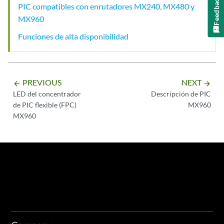
Feedback
PIC compatibles con enrutadores MX240, MX480 y
MX960
Funciones de alta disponibilidad
PREVIOUS
NEXT
arrow_backward
arrow_forward
LED del concentrador
Descripción de PIC
de PIC flexible (FPC)
MX960
MX960