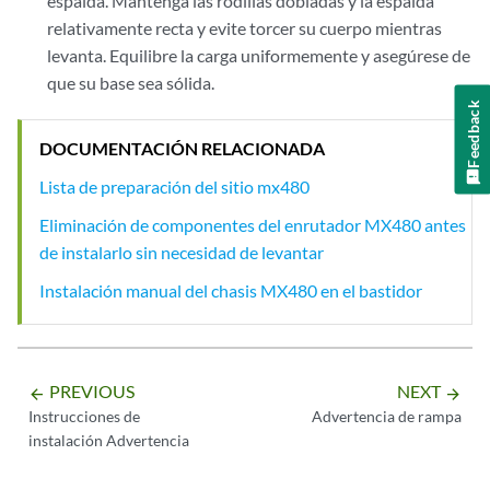
espalda. Mantenga las rodillas dobladas y la espalda
relativamente recta y evite torcer su cuerpo mientras
levanta. Equilibre la carga uniformemente y asegúrese de
que su base sea sólida.
Feedback
DOCUMENTACIÓN RELACIONADA
Lista de preparación del sitio mx480
Eliminación de componentes del enrutador MX480 antes
de instalarlo sin necesidad de levantar
Instalación manual del chasis MX480 en el bastidor
PREVIOUS
NEXT
arrow_backward
arrow_forward
Instrucciones de
Advertencia de rampa
instalación Advertencia