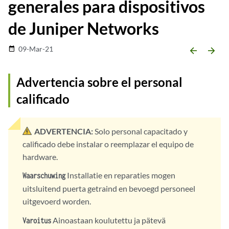
generales para dispositivos
de Juniper Networks
09-Mar-21
date_range
arrow_backward
arrow_forward
Advertencia sobre el personal
calificado
ADVERTENCIA:
Solo personal capacitado y
calificado debe instalar o reemplazar el equipo de
hardware.
Installatie en reparaties mogen
Waarschuwing
uitsluitend puerta getraind en bevoegd personeel
uitgevoerd worden.
Ainoastaan koulutettu ja pätevä
Varoitus