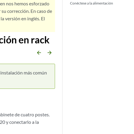
bien nos hemos esforzado
Conéctese a la alimentación
 su corrección. En caso de
a versión en inglés. El
ción en rack
arrow_backward
arrow_forward
a instalación más común
binete de cuatro postes.
20 y conectarlo a la