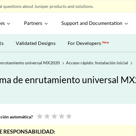
l questions about Juniper products and solutions.
ces
Partners
Support and Documentation
ts
Validated Designs
For Developers
New
 enrutamiento universal MX2020
Acceso rápido: Instalación inicial
orma de enrutamiento universal M
star
star
star
star
star
ucción automática?
E RESPONSABILIDAD: