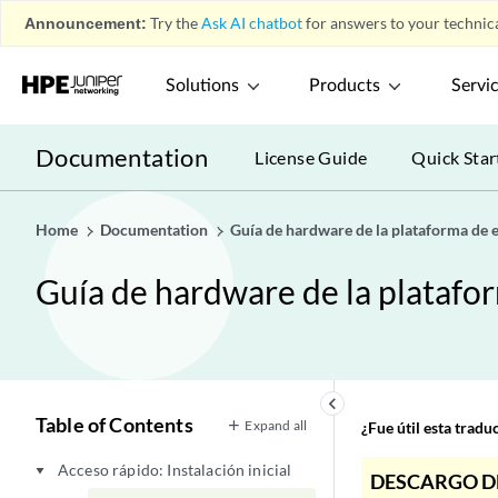
Announcement:
Try the
Ask AI chatbot
for answers to your technica
Solutions
Products
Servi
Documentation
License Guide
Quick Star
Home
Documentation
Guía de hardware de la plataforma de
Guía de hardware de la plataf
keyboard_arrow_left
Table of Contents
Expand all
¿Fue útil esta trad
Acceso rápido: Instalación inicial
play_arrow
DESCARGO D