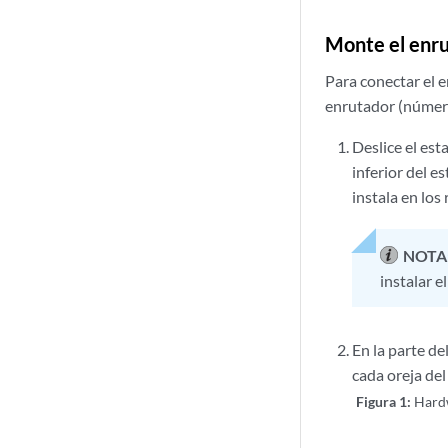
Monte el enr
Para conectar el 
enrutador (núme
Deslice el est
inferior del e
instala en los
NOTA
instalar 
En la parte de
cada oreja del
Figura 1:
Hardw