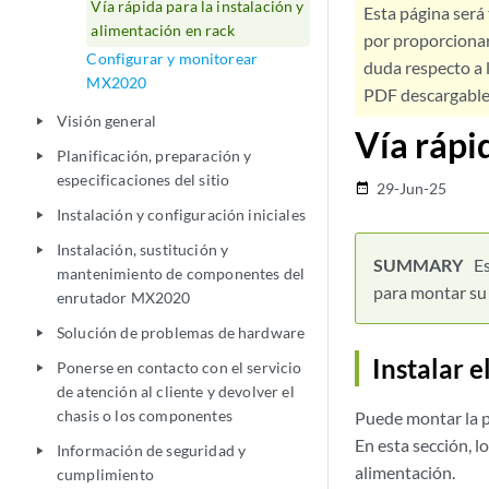
Vía rápida para la instalación y
Esta página será
alimentación en rack
por proporcionar
Configurar y monitorear
duda respecto a l
MX2020
PDF descargable 
Visión general
play_arrow
Vía rápi
Planificación, preparación y
play_arrow
especificaciones del sitio
29-Jun-25
date_range
Instalación y configuración iniciales
play_arrow
Instalación, sustitución y
play_arrow
Es
mantenimiento de componentes del
para montar su 
enrutador MX2020
Solución de problemas de hardware
play_arrow
Instalar 
Ponerse en contacto con el servicio
play_arrow
de atención al cliente y devolver el
chasis o los componentes
Puede montar la p
En esta sección, l
Información de seguridad y
play_arrow
alimentación.
cumplimiento