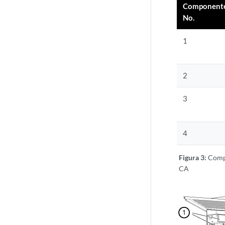
Component
No.
1
2
3
4
Figura 3:
Compo
CA