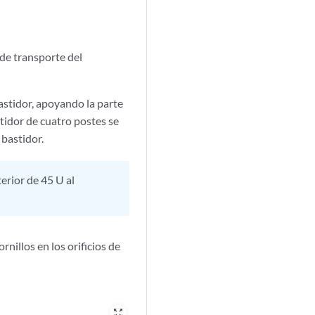
de transporte del
bastidor, apoyando la parte
stidor de cuatro postes se
 bastidor.
erior de 45 U al
rnillos en los orificios de
zoom_out_map