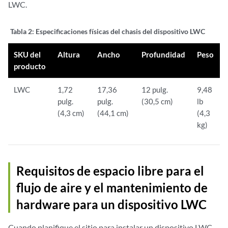
LWC.
Tabla 2:
Especificaciones físicas del chasis del dispositivo LWC
SKU del
Altura
Ancho
Profundidad
Peso
producto
LWC
1,72
17,36
12 pulg.
9,48
pulg.
pulg.
(30,5 cm)
lb
(4,3 cm)
(44,1 cm)
(4,3
kg)
Requisitos de espacio libre para el
flujo de aire y el mantenimiento de
hardware para un dispositivo LWC
Cuando planifique el sitio para instalar un dispositivo LWC,