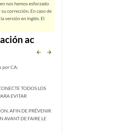
bien nos hemos esforzado
 su corrección. En caso de
a versión en inglés. El
tación ac
arrow_backward
arrow_forward
os por CA:
SCONECTE TODOS LOS
PARA EVITAR
ON. AFIN DE PRÉVENIR
 AVANT DE FAIRE LE