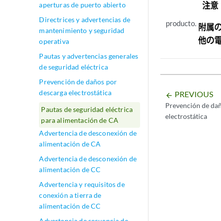
aperturas de puerto abierto
Directrices y advertencias de
producto.
mantenimiento y seguridad
operativa
Pautas y advertencias generales
de seguridad eléctrica
Prevención de daños por
descarga electrostática
PREVIOUS
arrow_backward
Prevención de dañ
Pautas de seguridad eléctrica
electrostática
para alimentación de CA
Advertencia de desconexión de
alimentación de CA
Advertencia de desconexión de
alimentación de CC
Advertencia y requisitos de
conexión a tierra de
alimentación de CC
Advertencia de secuencia de