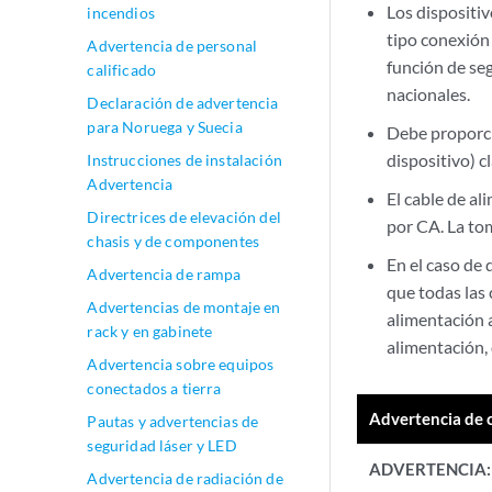
Los dispositi
incendios
tipo conexión 
Advertencia de personal
función de seg
calificado
nacionales.
Declaración de advertencia
para Noruega y Suecia
Debe proporci
dispositivo) c
Instrucciones de instalación
Advertencia
El cable de al
Directrices de elevación del
por CA. La tom
chasis y de componentes
En el caso de
Advertencia de rampa
que todas las
Advertencias de montaje en
alimentación a
rack y en gabinete
alimentación,
Advertencia sobre equipos
conectados a tierra
Advertencia de 
Pautas y advertencias de
seguridad láser y LED
ADVERTENCIA:
Advertencia de radiación de