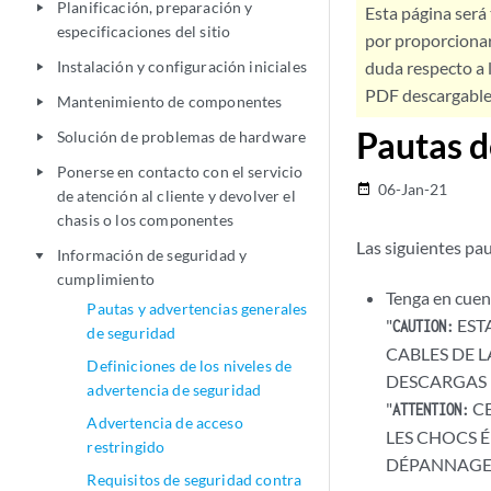
Planificación, preparación y
play_arrow
Esta página será
especificaciones del sitio
por proporcionar
Instalación y configuración iniciales
duda respecto a l
play_arrow
PDF descargable 
Mantenimiento de componentes
play_arrow
Pautas d
Solución de problemas de hardware
play_arrow
Ponerse en contacto con el servicio
play_arrow
06-Jan-21
date_range
de atención al cliente y devolver el
chasis o los componentes
Las siguientes pau
Información de seguridad y
play_arrow
cumplimiento
Tenga en cuent
Pautas y advertencias generales
"
EST
CAUTION:
de seguridad
CABLES DE L
Definiciones de los niveles de
DESCARGAS 
advertencia de seguridad
"
CE
ATTENTION:
Advertencia de acceso
LES CHOCS 
restringido
DÉPANNAGE"
Requisitos de seguridad contra