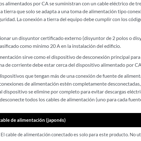
vos alimentados por CA se suministran con un cable eléctrico de tr
a tierra que solo se adapta a una toma de alimentación tipo conexi
uridad. La conexión a tierra del equipo debe cumplir con los código
onar un disyuntor certificado externo (disyuntor de 2 polos o dis
lasificado como mínimo 20 A en la instalación del edificio.
imentación sirve como el dispositivo de desconexión principal para
a de corriente debe estar cerca del dispositivo alimentado por CA 
 dispositivos que tengan más de una conexión de fuente de aliment
 conexiones de alimentación estén completamente desconectadas,
l dispositivo se elimine por completo para evitar descargas eléctr
 desconecte todos los cables de alimentación (uno para cada fuent
cable de alimentación (japonés)
El cable de alimentación conectado es solo para este producto. No uti