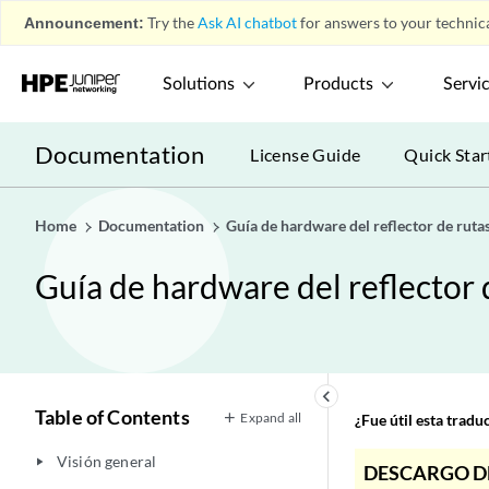
Announcement:
Try the
Ask AI chatbot
for answers to your technica
Solutions
Products
Servi
Documentation
License Guide
Quick Star
Home
Documentation
Guía de hardware del reflector de rut
Guía de hardware del reflector
keyboard_arrow_left
Table of Contents
Expand all
¿Fue útil esta trad
Visión general
play_arrow
DESCARGO D