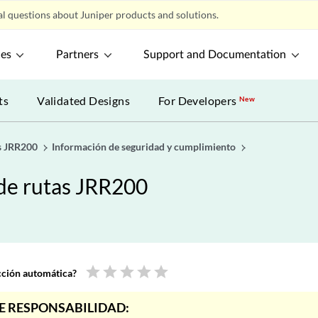
l questions about Juniper products and solutions.
ces
Partners
Support and Documentation
ts
Validated Designs
For Developers
New
as JRR200
Información de seguridad y cumplimiento
 de rutas JRR200
star
star
star
star
star
ucción automática?
E RESPONSABILIDAD: