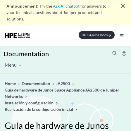
close
Announcement:
Try the
Ask AI chatbot
for answers to
your technical questions about Juniper products and
solutions.
HPE Aruba Docs
arrow_forward
Documentation
Menu
Home
Documentation
JA2500
Guía de hardware de Junos Space Appliance JA2500 de Juniper
Networks
Instalación y configuración
Realización de la configuración inicial
Guía de hardware de Junos