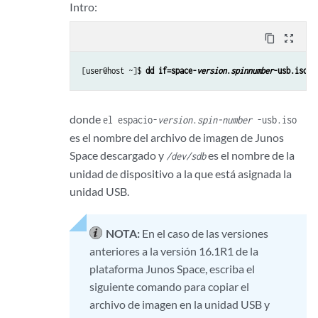
Intro:
content_copy
zoom_out_map
[user@host ~]$ 
dd if=space-
version
.
spinnumber
-usb.iso o
donde
el espacio-
version
.
spin-number
-usb.iso
es el nombre del archivo de imagen de Junos
Space descargado y
es el nombre de la
/dev/sdb
unidad de dispositivo a la que está asignada la
unidad USB.
NOTA:
En el caso de las versiones
anteriores a la versión 16.1R1 de la
plataforma Junos Space, escriba el
siguiente comando para copiar el
archivo de imagen en la unidad USB y