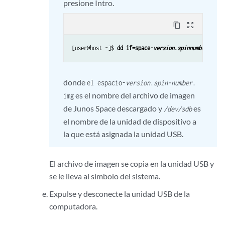
presione Intro.
content_copy
zoom_out_map
[user@host ~]$ 
dd if=space-
version
.
spinnumber
.img 
donde
el espacio-
version
.
spin-number
.
es el nombre del archivo de imagen
img
de Junos Space descargado y
es
/dev/sdb
el nombre de la unidad de dispositivo a
la que está asignada la unidad USB.
El archivo de imagen se copia en la unidad USB y
se le lleva al símbolo del sistema.
Expulse y desconecte la unidad USB de la
computadora.