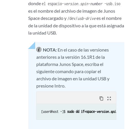
donde
el espacio-
version
.
spin-number
-usb.iso
es el nombre del archivo de imagen de Junos
Space descargado y
es el nombre
/dev/
usb-drive
de la unidad de dispositivo a la que está asignada
la unidad USB.
NOTA:
En el caso de las versiones
anteriores a la versión 16.1R1 de la
plataforma Junos Space, escriba el
siguiente comando para copiar el
archivo de imagen en la unidad USB y
presione Intro.
content_copy
zoom_out_map
[user@host ~]$ 
sudo dd if=space-
version
.
spinnumber