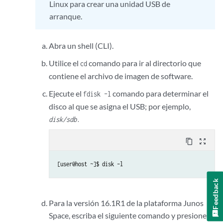
Linux para crear una unidad USB de
arranque.
Abra un shell (CLI).
Utilice el
comando para ir al directorio que
cd
contiene el archivo de imagen de software.
Ejecute el
comando para determinar el
fdisk –l
disco al que se asigna el USB; por ejemplo,
disk/sdb
.
content_copy
zoom_out_map
[user@host ~]$ disk –l
Feedback
Para la versión 16.1R1 de la plataforma Junos
Space, escriba el siguiente comando y presione