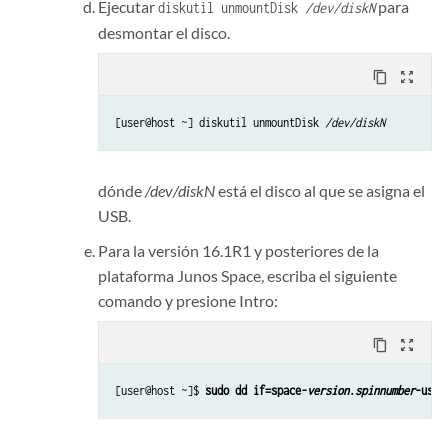
Ejecutar
para
diskutil unmountDisk
/dev/diskN
desmontar el disco.
content_copy
zoom_out_map
[user@host ~] diskutil unmountDisk 
/dev/diskN
dónde
/dev/diskN
está el disco al que se asigna el
USB.
Para la versión 16.1R1 y posteriores de la
plataforma Junos Space, escriba el siguiente
comando y presione Intro:
content_copy
zoom_out_map
[user@host ~]$ 
sudo dd if=space-
version
.
spinnumber
-usb.