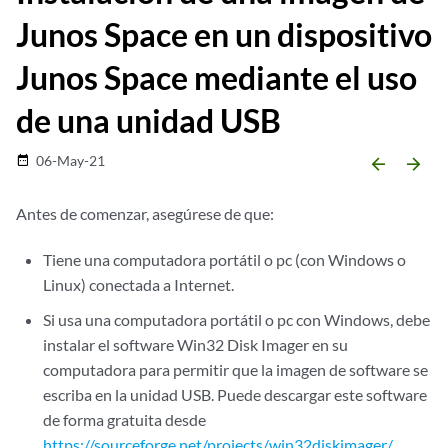
Junos Space en un dispositivo
Junos Space mediante el uso
de una unidad USB
06-May-21
date_range
arrow_backward
arrow_forward
Antes de comenzar, asegúrese de que:
Tiene una computadora portátil o pc (con Windows o
Linux) conectada a Internet.
Si usa una computadora portátil o pc con Windows, debe
instalar el software Win32 Disk Imager en su
computadora para permitir que la imagen de software se
escriba en la unidad USB. Puede descargar este software
de forma gratuita desde
https://sourceforge.net/projects/win32diskimager/
.