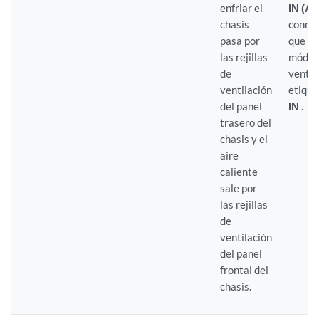
enfriar el
IN (AF
chasis
conmu
pasa por
que t
las rejillas
módul
de
ventil
ventilación
etiqu
del panel
IN
.
trasero del
chasis y el
aire
caliente
sale por
las rejillas
de
ventilación
del panel
frontal del
chasis.