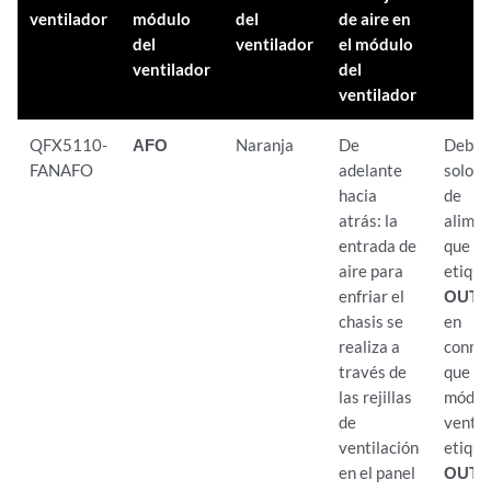
ventilador
módulo
del
de aire en
del
ventilador
el módulo
ventilador
del
ventilador
QFX5110-
AFO
Naranja
De
Debe i
FANAFO
adelante
solo f
hacia
de
atrás: la
alimen
entrada de
que t
aire para
etiqu
enfriar el
OUT 
chasis se
en
realiza a
conmu
través de
que t
las rejillas
módul
de
ventil
ventilación
etiqu
en el panel
OUT
.