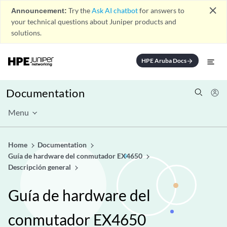
close
Announcement:
Try the
Ask AI chatbot
for answers to
your technical questions about Juniper products and
solutions.
HPE Aruba Docs
arrow_forward
Documentation
Menu
Home
Documentation
Guía de hardware del conmutador EX4650
Descripción general
Guía de hardware del
conmutador EX4650