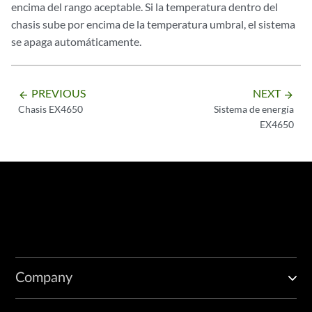
encima del rango aceptable. Si la temperatura dentro del
chasis sube por encima de la temperatura umbral, el sistema
se apaga automáticamente.
PREVIOUS
NEXT
arrow_backward
arrow_forward
Chasis EX4650
Sistema de energía
EX4650
Company