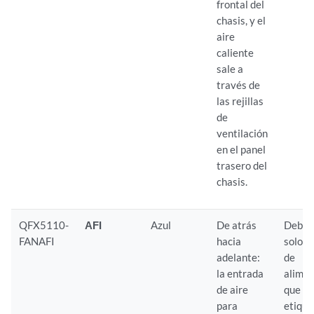
frontal del
chasis, y el
aire
caliente
sale a
través de
las rejillas
de
ventilación
en el panel
trasero del
chasis.
QFX5110-
AFI
Azul
De atrás
Debe i
FANAFI
hacia
solo f
adelante:
de
la entrada
alimen
de aire
que t
para
etiqu