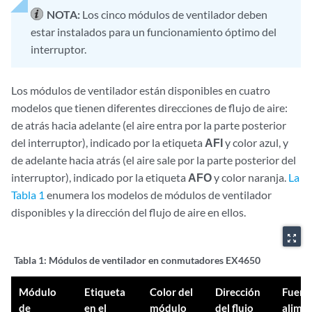
NOTA:
Los cinco módulos de ventilador deben
estar instalados para un funcionamiento óptimo del
interruptor.
Los módulos de ventilador están disponibles en cuatro
modelos que tienen diferentes direcciones de flujo de aire:
de atrás hacia adelante (el aire entra por la parte posterior
del interruptor), indicado por la etiqueta
AFI
y color azul, y
de adelante hacia atrás (el aire sale por la parte posterior del
interruptor), indicado por la etiqueta
AFO
y color naranja.
La
Tabla 1
enumera los modelos de módulos de ventilador
disponibles y la dirección del flujo de aire en ellos.
zoom_out_map
Tabla 1:
Módulos de ventilador en conmutadores EX4650
Módulo
Etiqueta
Color del
Dirección
Fuent
de
en el
módulo
del flujo
alime