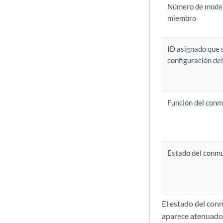
Número de model
miembro
ID asignado que s
configuración del
Función del con
Estado del conm
El estado del co
aparece atenuado, 