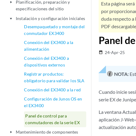
Planificación, preparación y
play_arrow
Esta página será
especificaciones del sitio
por proporcionar
Instalación y configuración iniciales
duda respecto a l
play_arrow
PDF descargable 
Desempaquetado y montaje del
conmutador EX3400
Panel de
Conexión del EX3400 a la
alimentación
24-Apr-25
date_range
Conexión del EX3400 a
dispositivos externos
NOTA:
Est
Registrar productos:
obligatorio para validar los SLA
Conexión del EX3400 a la red
Cuando inicie sesi
Configuración de Junos OS en
serie EX de Junipe
el EX3400
La ventana Actual
Panel de control para
aplicación J-Web e
conmutadores de la serie EX
actualización aut
Mantenimiento de componentes
play_arrow