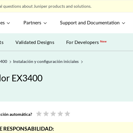
l questions about Juniper products and solutions.
ces
Partners
Support and Documentation
ts
Validated Designs
For Developers
New
3400
Instalación y configuración iniciales
dor EX3400
star
star
star
star
star
ucción automática?
E RESPONSABILIDAD: