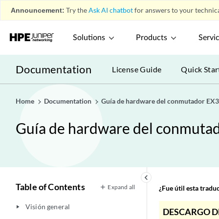
Announcement:
Try the
Ask AI chatbot
for answers to your technica
Solutions
Products
Servi
Documentation
License Guide
Quick Star
Home
Documentation
Guía de hardware del conmutador EX
Guía de hardware del conmuta
keyboard_arrow_left
Table of Contents
Expand all
¿Fue útil esta trad
Visión general
play_arrow
DESCARGO D