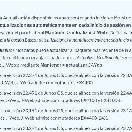
a Actualización disponible
no
aparecerá cuando inicie sesión, si n
ctualizaciones automáticamente en cada inicio de sesión
en 
zación
del panel lateral
Mantener > actualizar J-Web
. De forma 
nada
la opción Buscar actualizaciones automáticamente en cada inicio d
tualizar más tarde
, puede actualizar al paquete más reciente de la
lic en el icono naranja situado junto a
Actualización disponible
en e
de J-Web o mediante
Mantener > actualizar J-Web
.
de la versión 22.3R1 de Junos OS, que se alinea con la versión 22.3
ón J-Web, J-Web admite conmutadores EX4400.
de la versión 22.4R1 de Junos OS, que se alinea con la versión 22.4
ones J-Web, J-Web admite conmutadores EX4100 y EX4100-F.
de la versión 23.1R1 de Junos OS, que se alinea con la versión 23.1
ones J-Web, J-Web admite conmutadores EX4400-24X.
de la versión 23.2R1 de Junos OS, que se alinea con la versión 23.2