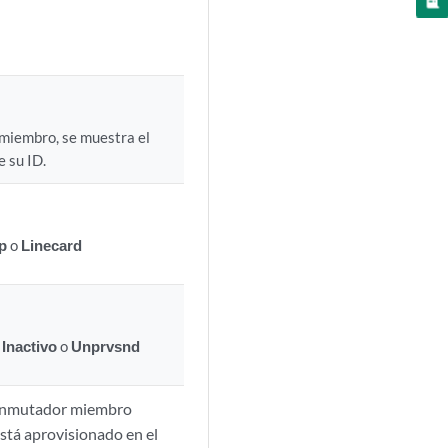
 miembro, se muestra el
 su ID.
p
o
Linecard
,
Inactivo
o
Unprvsnd
 conmutador miembro
está aprovisionado en el