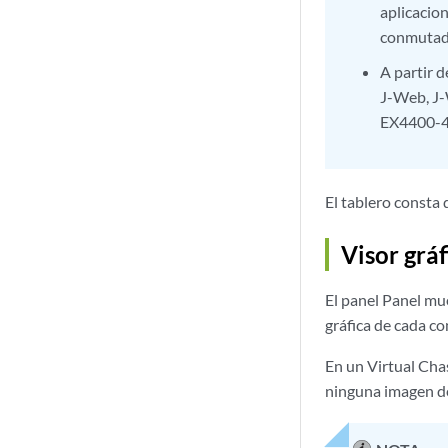
aplicacio
conmutad
A partir 
J-Web, J
EX4400-4
El tablero consta 
Visor gráf
El panel Panel mue
gráfica de cada 
En un Virtual Cha
ninguna imagen del