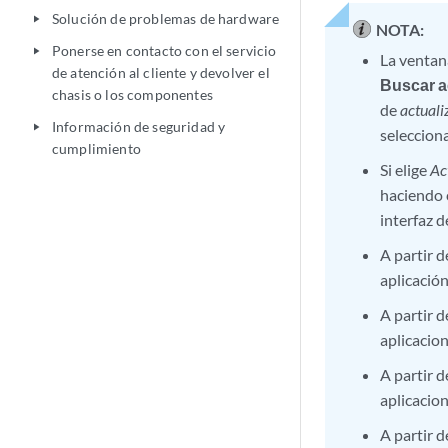
Solución de problemas de hardware
play_arrow
NOTA:
Ponerse en contacto con el servicio
play_arrow
La ventan
de atención al cliente y devolver el
Buscar a
chasis o los componentes
de
actuali
Información de seguridad y
play_arrow
seleccio
cumplimiento
Si elige
Ac
haciendo c
interfaz 
A partir 
aplicaci
A partir 
aplicaci
A partir 
aplicaci
A partir 