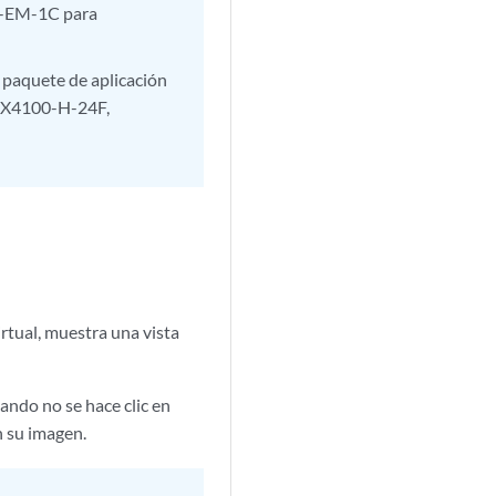
0-EM-1C para
l paquete de aplicación
EX4100-H-24F,
irtual, muestra una vista
ando no se hace clic en
n su imagen.