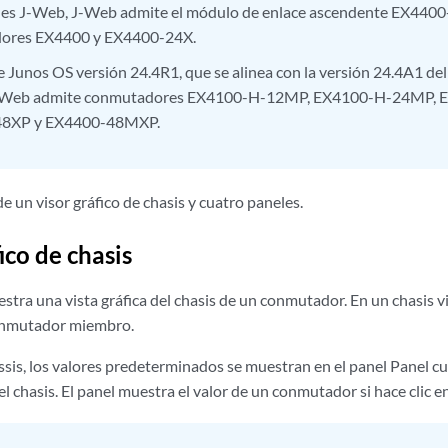
nes J-Web, J-Web admite el módulo de enlace ascendente EX440
ores EX4400 y EX4400-24X.
de Junos OS versión 24.4R1, que se alinea con la versión 24.4A1 de
-Web admite conmutadores EX4100-H-12MP, EX4100-H-24MP, 
8XP y EX4400-48MXP.
de un visor gráfico de chasis y cuatro paneles.
ico de chasis
stra una vista gráfica del chasis de un conmutador. En un chasis v
conmutador miembro.
ssis, los valores predeterminados se muestran en el panel Panel cu
 chasis. El panel muestra el valor de un conmutador si hace clic e