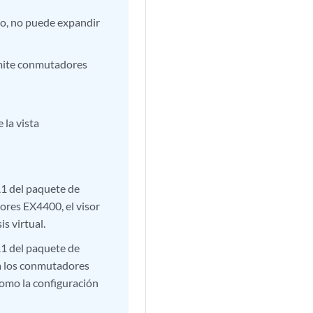
do, no puede expandir
dmite conmutadores
 la vista
A1 del paquete de
res EX4400, el visor
s virtual.
A1 del paquete de
a los conmutadores
como la configuración