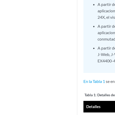
A partir 
aplicaci
24X, el vi
A partir 
aplicacio
conmutad
A partir 
J-Web, J
EX4400-4
En la Tabla 1
se en
Tabla 1:
Detalles d
Detalles