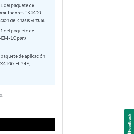
A1 del paquete de
onmutadores EX4400-
ión del chasis virtual.
A1 del paquete de
0-EM-1C para
l paquete de aplicación
EX4100-H-24F,
o.
Feedback