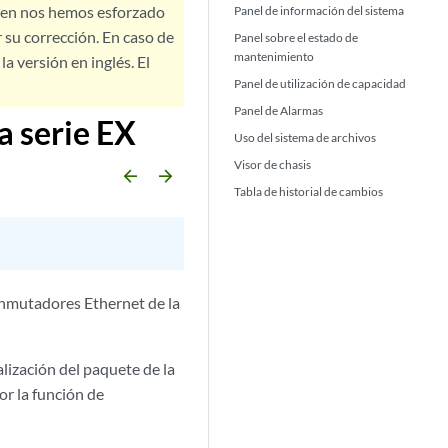
bien nos hemos esforzado
Panel de información del sistema
 su corrección. En caso de
Panel sobre el estado de
mantenimiento
a versión en inglés. El
Panel de utilización de capacidad
Panel de Alarmas
a serie EX
Uso del sistema de archivos
Visor de chasis
arrow_backward
arrow_forward
Tabla de historial de cambios
conmutadores Ethernet de la
lización del paquete de la
or la función de