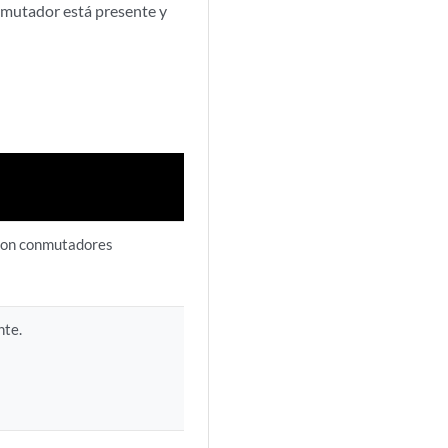
nmutador está presente y
 con conmutadores
nte.