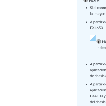
NOTA:
Si el con
la imagen
A partir 
EX4650.
N
indep
A partir 
aplicació
de chasis 
A partir 
aplicacio
EX4100 y 
del chasis