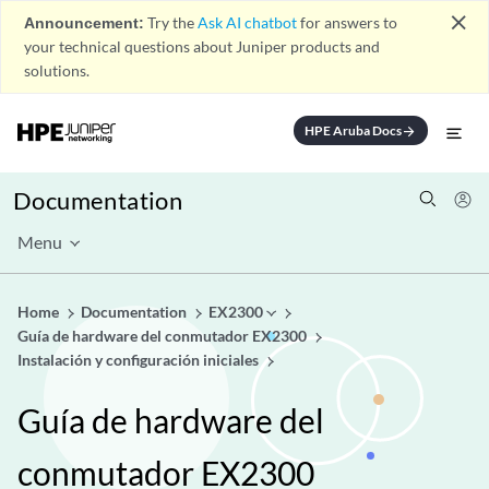
close
Announcement:
Try the
Ask AI chatbot
for answers to
your technical questions about Juniper products and
solutions.
HPE Aruba Docs
arrow_forward
Documentation
Menu
Home
Documentation
EX2300
Guía de hardware del conmutador EX2300
Instalación y configuración iniciales
Guía de hardware del
conmutador EX2300