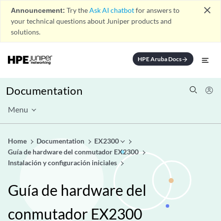
close
Announcement:
Try the
Ask AI chatbot
for answers to
your technical questions about Juniper products and
solutions.
HPE Aruba Docs
arrow_forward
Documentation
Menu
Home
Documentation
EX2300
Guía de hardware del conmutador EX2300
Instalación y configuración iniciales
Guía de hardware del
conmutador EX2300