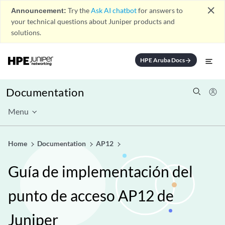
close
Announcement:
Try the
Ask AI chatbot
for answers to
your technical questions about Juniper products and
solutions.
HPE Aruba Docs
arrow_forward
Documentation
Menu
Home
Documentation
AP12
Guía de implementación del
punto de acceso AP12 de
Juniper