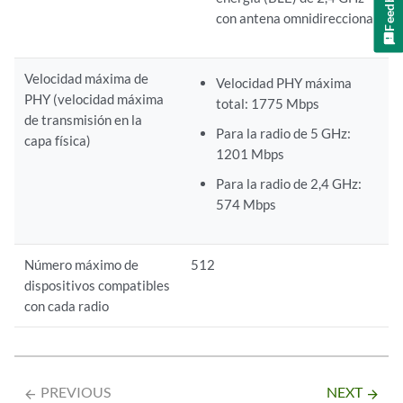
Feedback
con antena omnidireccional
Velocidad máxima de
Velocidad PHY máxima
PHY (velocidad máxima
total: 1775 Mbps
de transmisión en la
Para la radio de 5 GHz:
capa física)
1201 Mbps
Para la radio de 2,4 GHz:
574 Mbps
Número máximo de
512
dispositivos compatibles
con cada radio
PREVIOUS
NEXT
arrow_backward
arrow_forward