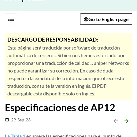
list
Go to English page
DESCARGO DE RESPONSABILIDAD:
Esta página será traducida por software de traducción
automática de terceros. Si bien nos hemos esforzado por
proporcionar una traducción de calidad, Juniper Networks
no puede garantizar su corrección. En caso de duda
respecto a la exactitud de la información que ofrece esta
traducción, consulte la versión en inglés. El PDF
descargable está disponible solo en inglés.
Especificaciones de AP12
29-Sep-23
date_range
arrow_backward
arrow_forward
La Tabla 1
enumera las especificaciones para el punto de