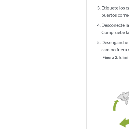
Etiquete los c
puertos corre
Desconecte l
Compruebe la
Desenganche l
camino fuera 
Figura 2:
Elimi