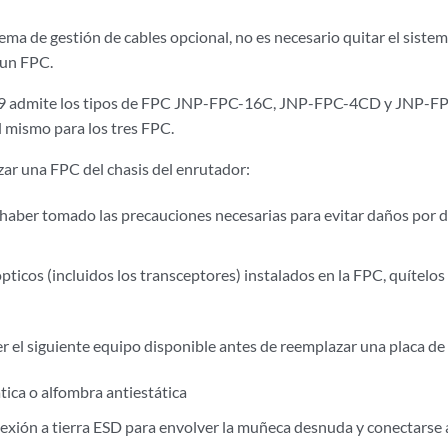
tema de gestión de cables opcional, no es necesario quitar el siste
 un FPC.
9 admite los tipos de FPC JNP-FPC-16C, JNP-FPC-4CD y JNP-FP
l mismo para los tres FPC.
ar una FPC del chasis del enrutador:
haber tomado las precauciones necesarias para evitar daños por d
ópticos (incluidos los transceptores) instalados en la FPC, quítelo
r el siguiente equipo disponible antes de reemplazar una placa de
tica o alfombra antiestática
exión a tierra ESD para envolver la muñeca desnuda y conectarse 