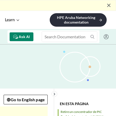
close
HPE Aruba Networking
Learn
arrow_forward
documentation
Ask AI
keyboard_arrow_right
Go to English page
EN ESTA PÁGINA
Retire un concentrador de PIC