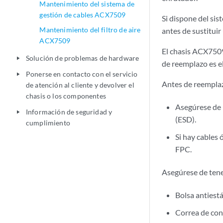
Mantenimiento del sistema de
gestión de cables ACX7509
Si dispone del sis
Mantenimiento del filtro de aire
antes de sustituir
ACX7509
El chasis ACX750
Solución de problemas de hardware
play_arrow
de reemplazo es e
Ponerse en contacto con el servicio
play_arrow
Antes de reemplaz
de atención al cliente y devolver el
chasis o los componentes
Asegúrese de 
Información de seguridad y
play_arrow
(ESD).
cumplimiento
Si hay cables 
FPC.
Asegúrese de tene
Bolsa antiestá
Correa de con