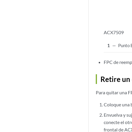
ACX7509
1
—
Punto 
FPC de reempl
Retire un
Para quitar una F
Coloque una bo
Envuelva y su
conecte el ot
frontal de AC