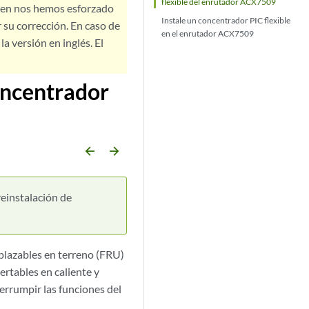
flexible del enrutador ACX7509
bien nos hemos esforzado
Instale un concentrador PIC flexible
 su corrección. En caso de
en el enrutador ACX7509
a versión en inglés. El
oncentrador
arrow_backward
arrow_forward
einstalación de
lazables en terreno (FRU)
ertables en caliente y
terrumpir las funciones del