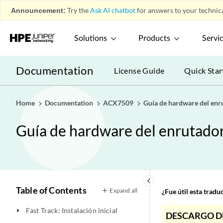
Announcement:
Try the
Ask AI chatbot
for answers to your technica
Solutions
Products
Servi
Documentation
License Guide
Quick Star
Home
Documentation
ACX7509
Guía de hardware del en
Guía de hardware del enrutad
keyboard_arrow_left
Table of Contents
Expand all
¿Fue útil esta trad
Fast Track: Instalación inicial
play_arrow
DESCARGO D