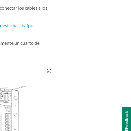
onectar los cables a los
uest-chassis-fpc
.
amente un cuarto del
zoom_out_map
Feedback