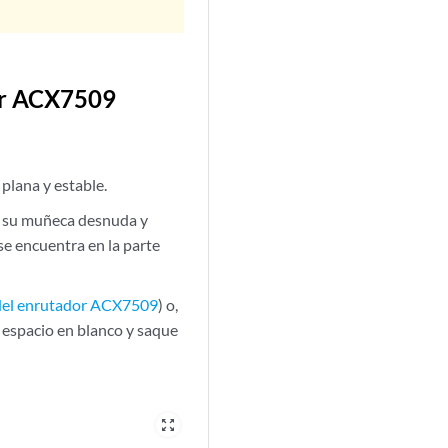
dor ACX7509
plana y estable.
de su muñeca desnuda y
se encuentra en la parte
e del enrutador ACX7509
) o,
espacio en blanco y saque
zoom_out_map