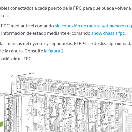
ables conectados a cada puerto de la FPC para que pueda volver a c
ctos.
a FPC mediante el comando
sin conexión de ranura
slot-number
req
 información de estado mediante el comando
show chassis fpc
.
as manijas del eyector y sepáquelas. El FPC se desliza aproximad
de la ranura. Consulte
la figura 2
.
nación de un FPC