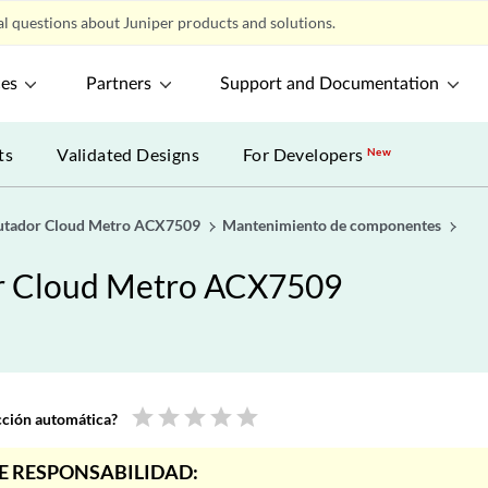
l questions about Juniper products and solutions.
ces
Partners
Support and Documentation
ts
Validated Designs
For Developers
New
rutador Cloud Metro ACX7509
Mantenimiento de componentes
or Cloud Metro ACX7509
star
star
star
star
star
ucción automática?
E RESPONSABILIDAD: