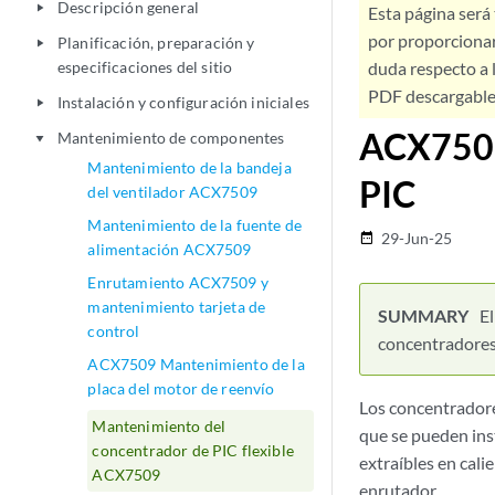
Descripción general
play_arrow
Esta página será
por proporcionar
Planificación, preparación y
play_arrow
especificaciones del sitio
duda respecto a l
PDF descargable 
Instalación y configuración iniciales
play_arrow
ACX7509
Mantenimiento de componentes
play_arrow
Mantenimiento de la bandeja
PIC
del ventilador ACX7509
Mantenimiento de la fuente de
29-Jun-25
date_range
alimentación ACX7509
Enrutamiento ACX7509 y
mantenimiento tarjeta de
E
control
concentradores 
ACX7509 Mantenimiento de la
placa del motor de reenvío
Los concentradore
Mantenimiento del
que se pueden inst
concentrador de PIC flexible
extraíbles en cali
ACX7509
enrutador.