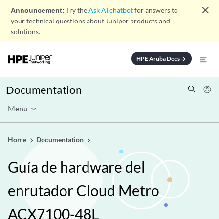
close
Announcement:
Try the
Ask AI chatbot
for answers to
your technical questions about Juniper products and
solutions.
HPE Aruba Docs
arrow_forward
Documentation
Menu
Home
Documentation
Guía de hardware del
enrutador Cloud Metro
ACX7100-48L