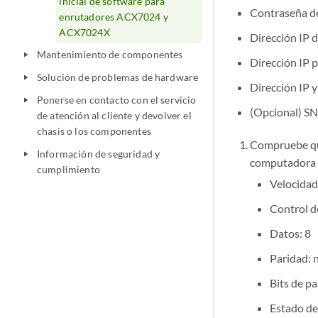
inicial de software para
Contraseña de
enrutadores ACX7024 y
ACX7024X
Dirección IP 
Mantenimiento de componentes
play_arrow
Dirección IP 
Solución de problemas de hardware
play_arrow
Dirección IP y
Ponerse en contacto con el servicio
play_arrow
(Opcional) SN
de atención al cliente y devolver el
chasis o los componentes
Compruebe que
Información de seguridad y
play_arrow
computadora p
cumplimiento
Velocidad
Control d
Datos: 8
Paridad: 
Bits de pa
Estado de