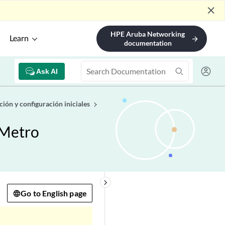
close
HPE Aruba Networking
Learn
arrow_forward
documentation
Ask AI
ción y configuración iniciales
 Metro
keyboard_arrow_right
Go to English page