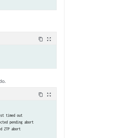
content_copy
zoom_out_map
do.
content_copy
zoom_out_map
st timed out

cted pending abort

d ZTP abort
