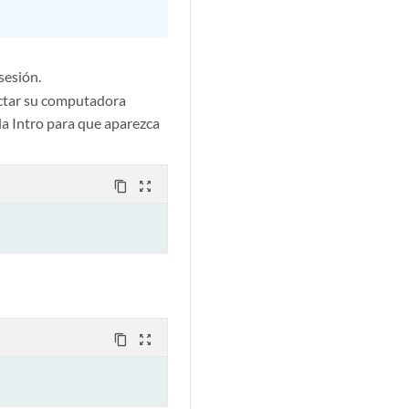
 sesión.
nectar su computadora
cla Intro para que aparezca
content_copy
zoom_out_map
content_copy
zoom_out_map