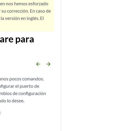
bien nos hemos esforzado
 su corrección. En caso de
a versión en inglés. El
ware para
arrow_backward
arrow_forward
o unos pocos comandos.
figurar el puerto de
ambios de configuración
ndo lo desee.
: