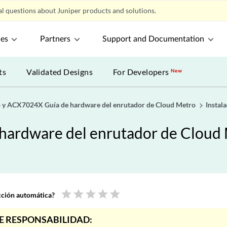
l questions about Juniper products and solutions.
ces
Partners
Support and Documentation
ts
Validated Designs
For Developers
New
y ACX7024X Guía de hardware del enrutador de Cloud Metro
Instala
ardware del enrutador de Cloud
star
star
star
star
star
ucción automática?
E RESPONSABILIDAD: