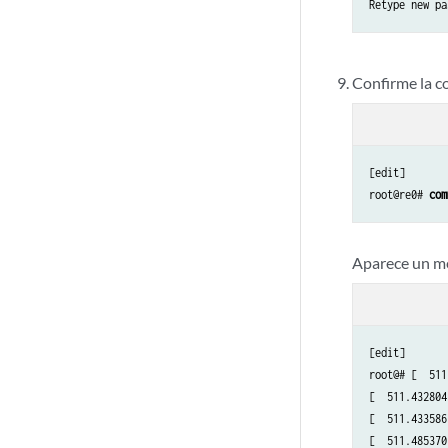
Retype new pa
Confirme la c
[edit]

root@re0# 
com
Aparece un me
[edit]

root@# [  511
[  511.432804
[  511.433586
[  511.485370