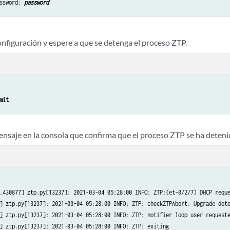
ssword: 
password
onfiguración y espere a que se detenga el proceso ZTP.
mit
nsaje en la consola que confirma que el proceso ZTP se ha deteni
.430877] ztp.py[13237]: 2021-03-04 05:28:00 INFO: ZTP:(et-0/2/7) DHCP reque
] ztp.py[13237]: 2021-03-04 05:28:00 INFO: ZTP: checkZTPAbort: Upgrade dete
] ztp.py[13237]: 2021-03-04 05:28:00 INFO: ZTP: notifier loop user requeste
] ztp.py[13237]: 2021-03-04 05:28:00 INFO: ZTP: exiting
