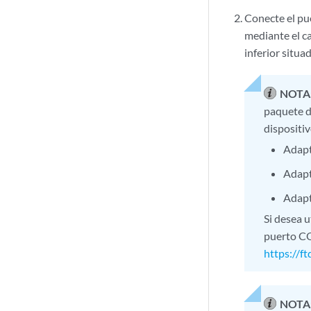
Conecte el pu
mediante el ca
inferior situa
NOTA
paquete de
dispositiv
Adapt
Adapt
Adapt
Si desea 
puerto CO
https://f
NOTA