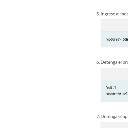
Ingrese al mo
root@re0> 
con
Detenga el pr
[edit]

root@re0# 
del
Detenga el ap