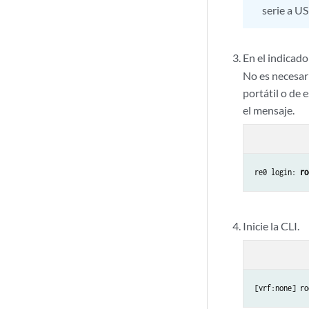
serie a US
En el indicado
No es necesari
portátil o de 
el mensaje.
re0 login: 
ro
Inicie la CLI.
[vrf:none] ro