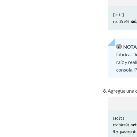
[edit]

root@re0# 
del
NOTA
fábrica. 
raíz y rea
consola. 
Agregue una c
[edit]

root@re0# 
set
New password: