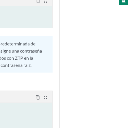
content_copy
zoom_out_map
 predeterminada de
 asigne una contraseña
ados con ZTP en la
 contraseña raíz.
content_copy
zoom_out_map