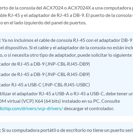
erto de la consola del ACX7024
o ACX7024X
a una computadora po
ble RJ-45 y el adaptador de RJ-45 a DB-9. El puerto de la consola 
do en el lado izquierdo del panel de puertos.
:
Ya no incluimos el cable de consola RJ-45 con el adaptador DB-9
l dispositivo. Si el cable y el adaptador de la consola no están inc
o, o si necesita otro tipo de adaptador, puede solicitar lo siguient
ador de RJ-45 a DB-9 (JNP-CBL-RJ45-DB9)
ador de RJ-45 a DB-9 (JNP-CBL-RJ45-DB9)
ador RJ-45 a USB-C (JNP-CBL-RJ45-USBC)
utilizar el adaptador RJ-45 a USB-A o RJ-45 a USB-C, debe tener u
M virtual (VCP) X64 (64 bits) instalado en su PC. Consulte
tdichip.com/drivers/vcp-drivers/
descargar el controlador.
:
Si su computadora portátil o de escritorio no tiene un puerto ser