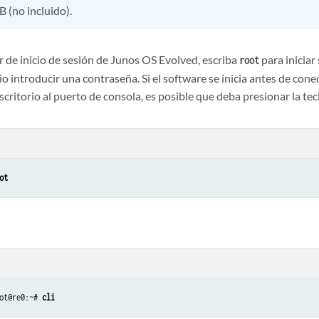
B (no incluido).
r de inicio de sesión de Junos OS Evolved, escriba
para iniciar
root
o introducir una contraseña. Si el software se inicia antes de co
escritorio al puerto de consola, es posible que deba presionar la te
ot
ot@re0:~# 
cli