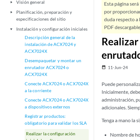
Visión general
play_arrow
Esta página será
por proporcionar
Planificación, preparación y
play_arrow
especificaciones del sitio
duda respecto a l
PDF descargable 
Instalación y configuración iniciales
play_arrow
Descripción general de la
Realizar
instalación de ACX7024 y
ACX7024X
enrutad
Desempaquetar y montar un
enrutador ACX7024 o
11-Jun-24
date_range
ACX7024X
Conecte ACX7024 o ACX7024X
Puede personaliza
a la corriente
Inicialmente, debe
administración, 
Conecte ACX7024 o ACX7024X
a dispositivos externos
adicionales. Siem
Registrar productos:
Tenga a mano la s
obligatorio para validar los SLA
Realizar la configuración
Nombre de ho