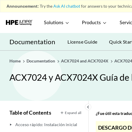
Announcement:
Try the
Ask AI chatbot
for answers to your technica
Solutions
Products
Servi
Documentation
License Guide
Quick Star
Home
Documentation
ACX7024 and ACX7024X
ACX7024 
ACX7024 y ACX7024X Guía de h
keyboard_arrow_left
Table of Contents
Expand all
¿Fue útil esta trad
Acceso rápido: Instalación inicial
play_arrow
DESCARGO D