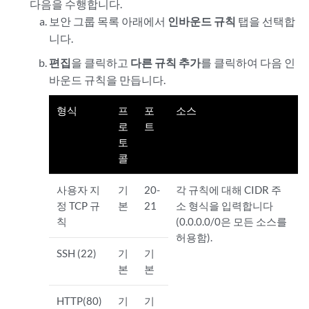
다음을 수행합니다.
보안 그룹 목록 아래에서
인바운드 규칙
탭을 선택합
니다.
편집
을 클릭하고
다른 규칙 추가
를 클릭하여 다음 인
바운드 규칙을 만듭니
다.
형식
프
포
소스
로
트
토
콜
사용자 지
기
20-
각 규칙에 대해 CIDR 주
정 TCP 규
본
21
소 형식을 입력합니다
칙
(0.0.0.0/0은 모든 소스를
허용함).
SSH (22)
기
기
본
본
HTTP(80)
기
기