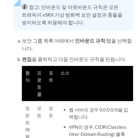
참고:
인바운드 및 아웃바운드 규칙은 모든
트래픽이 vSRX 가상 방화벽 보안 설정과 충돌을
방지하도록 허용해야 합니다.
보안 그룹 목록 아래에서
인바운드 규칙
탭을 선택합
니다.
편집
을 클릭하고 다음 인바운드 규칙을 만듭니
다.
형
프
포
소스
식
로
트
토
콜
모
모
모
웹 서버의 경우 0.0.0.0/0을 입
든
든
든
력합니다.
트
VPN의 경우, CIDR(Classless
래
Inter-Domain Routing) 블록
픽