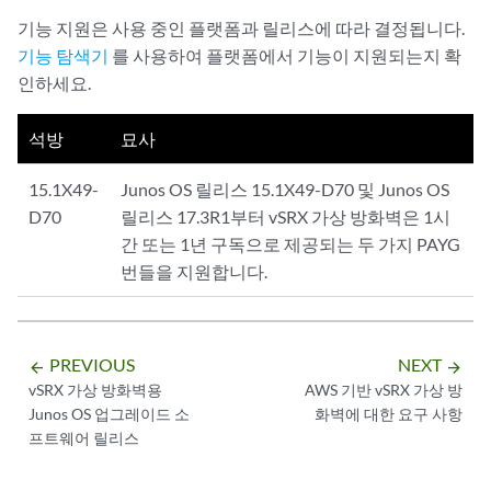
기능 지원은 사용 중인 플랫폼과 릴리스에 따라 결정됩니다.
기능 탐색기
를 사용하여 플랫폼에서 기능이 지원되는지 확
인하세요.
석방
묘사
15.1X49-
Junos OS 릴리스 15.1X49-D70 및 Junos OS
D70
릴리스 17.3R1부터 vSRX 가상 방화벽은 1시
간 또는 1년 구독으로 제공되는 두 가지 PAYG
번들을 지원합니다.
PREVIOUS
NEXT
arrow_backward
arrow_forward
vSRX 가상 방화벽용
AWS 기반 vSRX 가상 방
Junos OS 업그레이드 소
화벽에 대한 요구 사항
프트웨어 릴리스