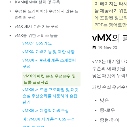
KVM에 vMX 설치 및 구축
play_arrow
이 페이지는 타
을 제공하기 위한
수정된 드라이버와 수정되지 않은 드
play_arrow
라이버 구성
에 포함된 정보의
PDF는 영어로만
vMX 섀시 수준 기능 구성
play_arrow
vMX의
vMX를 위한 서비스 등급
play_arrow
vMX의 CoS 개요
19-Nov-20
date_range
vMX의 CoS 기능 및 제한 사항
vMX에서 4단계 계층 스케줄링
vMX는 대기열 
구성
수준의 새 패킷을
낮은 패킷이 누락
vMX의 패킷 손실 우선순위 및
드롭 프로파일
패킷 손실 우선순
vMX에서 드롭 프로파일 및 패킷
손실 우선순위를 사용하여 혼잡
낮은
관리
중-로우
vMX에서 계층적 CoS 구성
예: vMX에서 계층적 CoS 구성
중형-하이