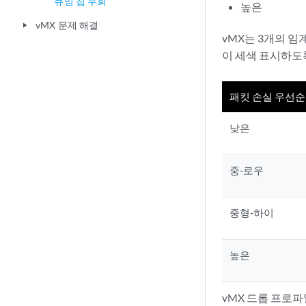
큐잉 칩 우회
높은
vMX 문제 해결
play_arrow
vMX는 3개의 임
이 세색 표시하도
패킷 손실 우선
낮은
중-로우
중형-하이
높은
vMX 드롭 프로