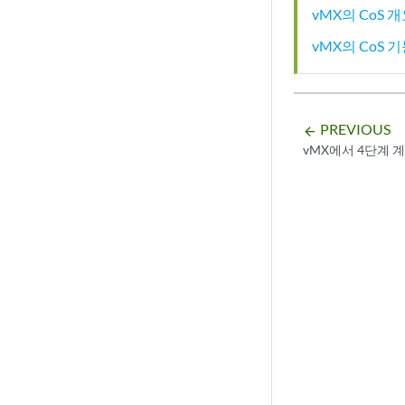
vMX의 CoS 
vMX의 CoS 
PREVIOUS
arrow_backward
vMX에서 4단계 