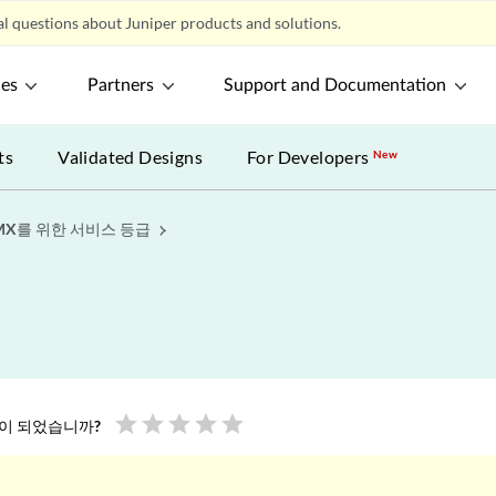
l questions about Juniper products and solutions.
ces
Partners
Support and Documentation
ts
Validated Designs
For Developers
New
MX를 위한 서비스 등급
star
star
star
star
star
움이 되었습니까?