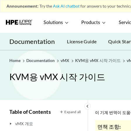
Announcement:
Try the
Ask AI chatbot
for answers to your technica
Solutions
Products
Servi
Documentation
License Guide
Quick Star
Home
Documentation
vMX
KVM용 vMX 시작 가이드
v
KVM용 vMX 시작 가이드
keyboard_arrow_left
Table of Contents
Expand all
이 기계 번역이 도
vMX 개요
play_arrow
면책 조항: