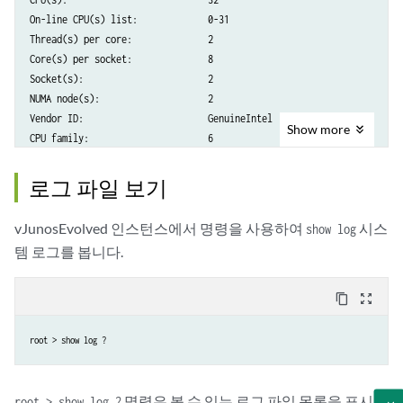
On-line CPU(s) list:             0-31

Thread(s) per core:              2

Core(s) per socket:              8

Socket(s):                       2

NUMA node(s):                    2

Vendor ID:                       GenuineIntel

Show
more
CPU family:                      6

Model:                           62

Model name:                      Intel(R) Xeon(R) CPU E5-2650 v2 @ 2.6
로그 파일 보기
Stepping:                        4

CPU MHz:                         2593.884

vJunosEvolved 인스턴스에서 명령을 사용하여
시스
show log
CPU max MHz:                     3400.0000

템 로그를 봅니다.
CPU min MHz:                     1200.0000

BogoMIPS:                        5187.52

Virtualization:                  VT-x

content_copy
zoom_out_map
L1d cache:                       512 KiB

L1i cache:                       512 KiB

root > show log ?
L2 cache:                        4 MiB

L3 cache:                        40 MiB

NUMA node0 CPU(s):               0-7,16-23

명령은 볼 수 있는 로그 파일 목록을 표시합
root > show log ?