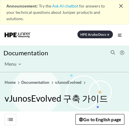
close
Announcement:
Try the
Ask AI chatbot
for answers to
your technical questions about Juniper products and
solutions.
HPE Aruba Docs
arrow_forward
Documentation
Menu
Home
Documentation
vJunosEvolved
vJunosEvolved 구축 가이드
list
Go to English page