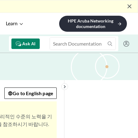
close
HPE Aruba Networking
Learn
arrow_forward
documentation
Ask AI
keyboard_arrow_right
Go to English page
합리적인 수준의 노력을 기
을 참조하시기 바랍니다.