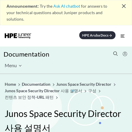
close
Announcement:
Try the
Ask AI chatbot
for answers to
your technical questions about Juniper products and
solutions.
HPE Aruba Docs
arrow_forward
Documentation
Menu
Home
Documentation
Junos Space Security Director
Junos Space Security Director 사용 설명서
구성
컨텐츠 보안 정책-URL 패턴
Junos Space Security Director
사용 설명서