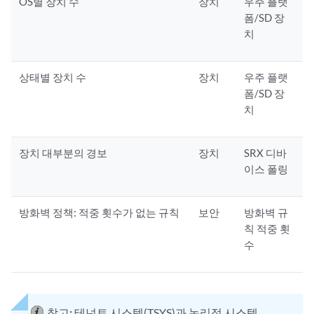
OS별 장치 수
장치
우주 플랫
폼/SD 장
치
상태별 장치 수
장치
우주 플랫
폼/SD 장
치
장치 대부분의 경보
장치
SRX 디바
이스 폴링
방화벽 정책: 적중 횟수가 없는 규칙
보안
방화벽 규
칙 적중 횟
수
참고:
테넌트 시스템(TSYS)과 논리적 시스템