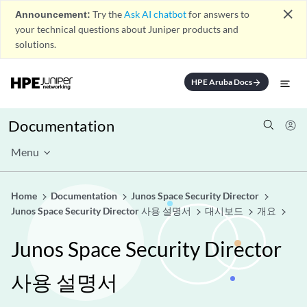
close
Announcement:
Try the
Ask AI chatbot
for answers to
your technical questions about Juniper products and
solutions.
HPE Aruba Docs
arrow_forward
Documentation
Menu
Home
Documentation
Junos Space Security Director
Junos Space Security Director 사용 설명서
대시보드
개요
Junos Space Security Director
사용 설명서