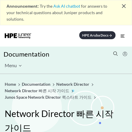
close
Announcement:
Try the
Ask AI chatbot
for answers to
your technical questions about Juniper products and
solutions.
HPE Aruba Docs
arrow_forward
Documentation
Menu
Home
Documentation
Network Director
Network Director 빠른 시작 가이드
Junos Space Network Director 퀵스타트 가이드
Network Director 빠른 시작
가이드