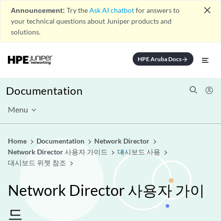
close
Announcement:
Try the
Ask AI chatbot
for answers to
your technical questions about Juniper products and
solutions.
HPE Aruba Docs
arrow_forward
Documentation
Menu
Home
Documentation
Network Director
Network Director 사용자 가이드
대시보드 사용
대시보드 위젯 참조
Network Director 사용자 가이
드