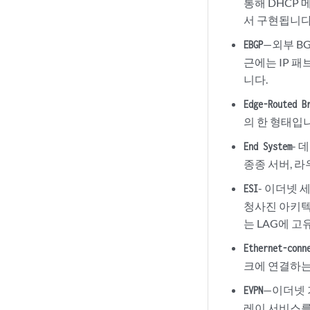
통해 DHCP
서 구현됩니다
—외부 B
EBGP
근에는 IP 패
니다.
Edge-Routed B
의 한 형태입
-
End System
종종 서버, 
- 이더넷 
ESI
청사진 아키텍
는 LAG에 고
Ethernet-conn
크에 연결하는
—이더넷 가
EVPN
레이 서비스를 