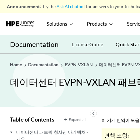
Announcement:
Try the
Ask AI chatbot
for answers to your technica
Solutions
Products
Servi
Documentation
License Guide
Quick Star
Home
Documentation
EVPN-VXLAN
데이터센터 EVPN-V
데이터센터 EVPN-VXLAN 패
keyboard_arrow_left
Table of Contents
Expand all
이 기계 번역이 도
데이터센터 패브릭 청사진 아키텍처 -
play_arrow
면책 조항:
개요