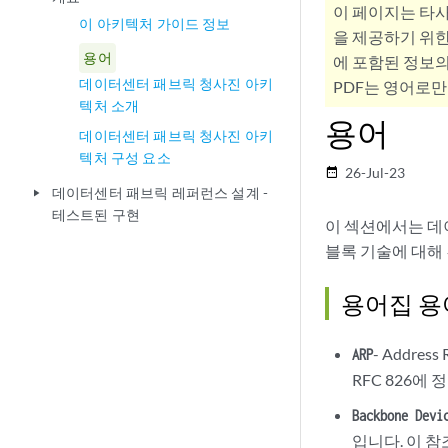
이 페이지는 타
이 아키텍처 가이드 정보
을 제공하기 위한
용어
에 포함된 정보의
데이터센터 패브릭 청사진 아키
PDF는 영어로만
텍처 소개
용어
데이터센터 패브릭 청사진 아키
텍처 구성 요소
26-Jul-23
date_range
데이터센터 패브릭 레퍼런스 설계 -
play_arrow
테스트된 구현
이 섹션에서는 데
블록 기술에 대해
용어집 용
- Addre
ARP
RFC 826에
Backbone Devi
입니다. 이 참조