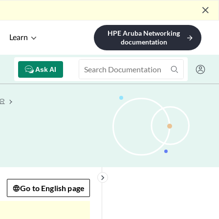
close
HPE Aruba Networking
Learn
arrow_forward
documentation
Ask AI
요
keyboard_arrow_right
Go to English page