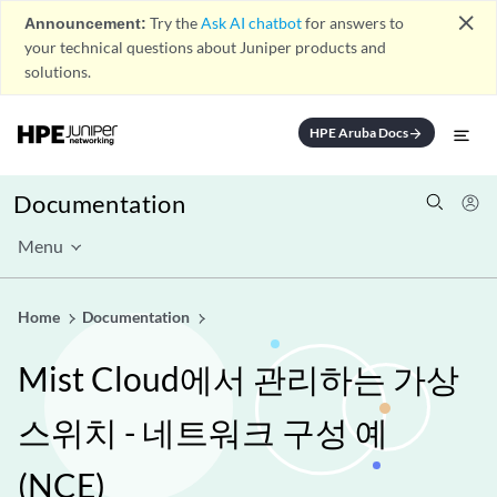
close
Announcement:
Try the
Ask AI chatbot
for answers to
your technical questions about Juniper products and
solutions.
HPE Aruba Docs
arrow_forward
Documentation
Menu
Home
Documentation
Mist Cloud에서 관리하는 가상
스위치 - 네트워크 구성 예
(NCE)