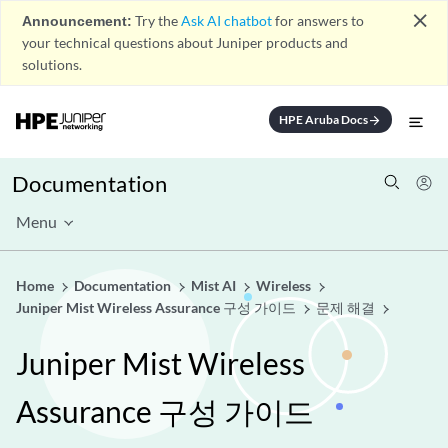
close
Announcement:
Try the
Ask AI chatbot
for answers to
your technical questions about Juniper products and
solutions.
HPE Aruba Docs
arrow_forward
Documentation
Menu
Home
Documentation
Mist AI
Wireless
Juniper Mist Wireless Assurance 구성 가이드
문제 해결
Juniper Mist Wireless
Assurance 구성 가이드