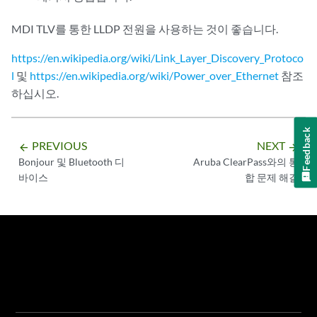
MDI TLV를 통한 LLDP 전원을 사용하는 것이 좋습니다.
https://en.wikipedia.org/wiki/Link_Layer_Discovery_Protoco
l
및
https://en.wikipedia.org/wiki/Power_over_Ethernet
참조
하십시오.
Feedback
PREVIOUS
NEXT
arrow_backward
arrow_forward
Bonjour 및 Bluetooth 디
Aruba ClearPass와의 통
바이스
합 문제 해결