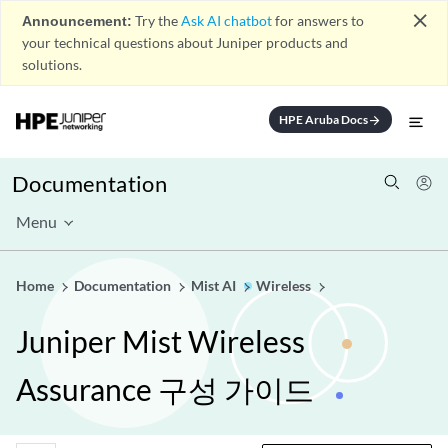
close
Announcement:
Try the
Ask AI chatbot
for answers to
your technical questions about Juniper products and
solutions.
HPE Aruba Docs
arrow_forward
Documentation
Menu
Home
Documentation
Mist AI
Wireless
Juniper Mist Wireless
Assurance 구성 가이드