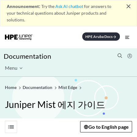
close
Announcement:
Try the
Ask AI chatbot
for answers to
your technical questions about Juniper products and
solutions.
HPE Aruba Docs
arrow_forward
Documentation
Menu
Home
Documentation
Mist Edge
Juniper Mist 에지 가이드
list
Go to English page