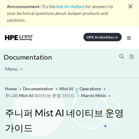
close
Announcement:
Try the
Ask AI chatbot
for answers to
your technical questions about Juniper products and
solutions.
HPE Aruba Docs
arrow_forward
Documentation
Menu
Home
Documentation
Mist AI
Operations
주니퍼 Mist AI 네이티브 운영 가이드
Marvis Minis
주니퍼 Mist AI 네이티브 운영
가이드