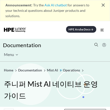
close
Announcement:
Try the
Ask AI chatbot
for answers to
your technical questions about Juniper products and
solutions.
HPE Aruba Docs
arrow_forward
Documentation
Menu
Home
Documentation
Mist AI
Operations
주니퍼 Mist AI 네이티브 운영
가이드