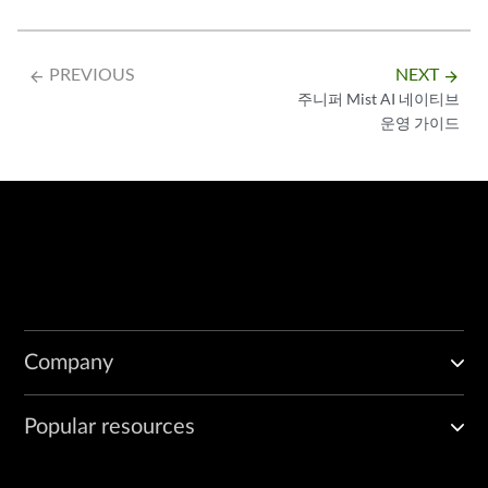
PREVIOUS
NEXT
arrow_backward
arrow_forward
주니퍼 Mist AI 네이티브
운영 가이드
Company
Popular resources