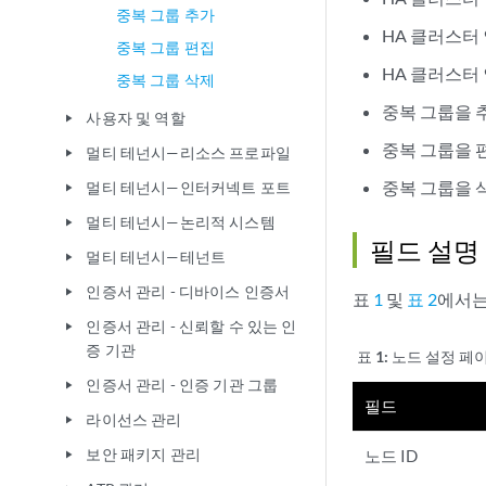
중복 그룹 추가
HA 클러스터
중복 그룹 편집
HA 클러스터
중복 그룹 삭제
중복 그룹을 
사용자 및 역할
play_arrow
중복 그룹을 
멀티 테넌시—리소스 프로파일
play_arrow
중복 그룹을 
멀티 테넌시—인터커넥트 포트
play_arrow
멀티 테넌시—논리적 시스템
play_arrow
필드 설명
멀티 테넌시—테넌트
play_arrow
인증서 관리 - 디바이스 인증서
play_arrow
표
1
및
표 2
에서는
인증서 관리 - 신뢰할 수 있는 인
play_arrow
증 기관
표 1:
노드 설정 페
인증서 관리 - 인증 기관 그룹
play_arrow
필드
라이선스 관리
play_arrow
보안 패키지 관리
노드 ID
play_arrow