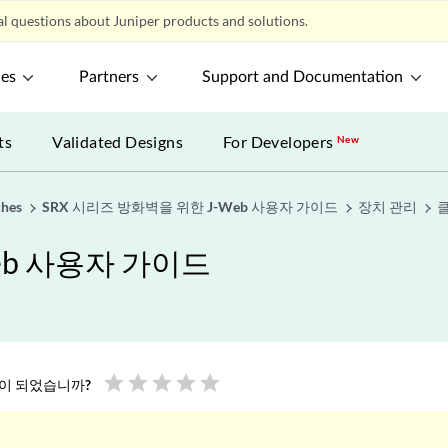
l questions about Juniper products and solutions.
ces
Partners
Support and Documentation
ts
Validated Designs
For Developers
New
ches
SRX 시리즈 방화벽을 위한 J-Web 사용자 가이드
장치 관리
eb 사용자 가이드
star
star
star
star
star
움이 되었습니까?