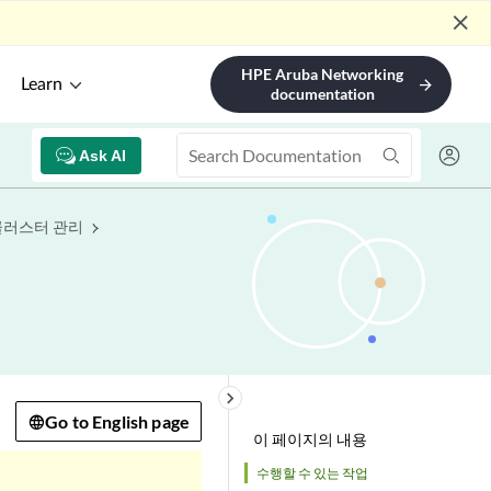
close
HPE Aruba Networking
Learn
arrow_forward
documentation
Ask AI
클러스터 관리
keyboard_arrow_right
Go to English page
이 페이지의 내용
수행할 수 있는 작업