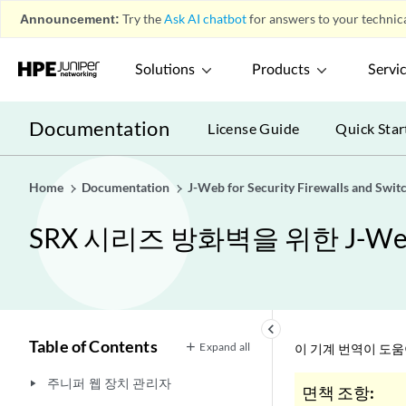
Announcement:
Try the
Ask AI chatbot
for answers to your technica
Solutions
Products
Servi
Documentation
License Guide
Quick Star
Home
Documentation
J-Web for Security Firewalls and Swit
SRX 시리즈 방화벽을 위한 J-W
keyboard_arrow_left
Table of Contents
Expand all
이 기계 번역이 도
주니퍼 웹 장치 관리자
play_arrow
면책 조항: