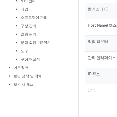
ATP 관리
play_arrow
클러스터 ID
작업
play_arrow
소프트웨어 관리
play_arrow
Host Name(호
구성 관리
play_arrow
알람 관리
play_arrow
백업 라우터
분당 회전수(RPM)
play_arrow
도구
play_arrow
관리 인터페이스
구성 재설정
play_arrow
네트워크
play_arrow
IP 주소
보안 정책 및 객체
play_arrow
보안 서비스
play_arrow
상태