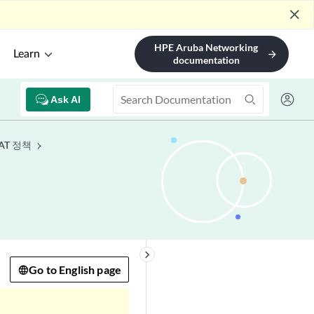
close
HPE Aruba Networking
Learn
arrow_forward
documentation
Ask AI
AT 정책
keyboard_arrow_right
Go to English page