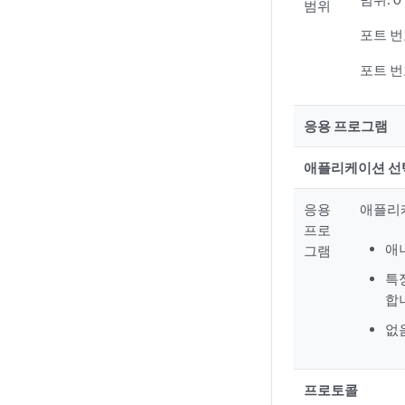
범위
포트 번
포트 번
응용 프로그램
애플리케이션 선
응용
애플리
프로
애
그램
특
합
없
프로토콜