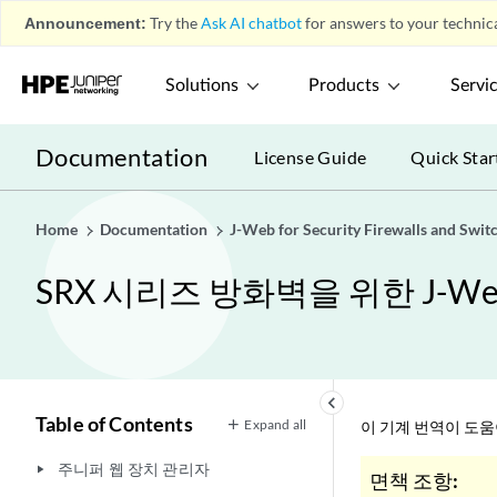
Announcement:
Try the
Ask AI chatbot
for answers to your technica
Solutions
Products
Servi
Documentation
License Guide
Quick Star
Home
Documentation
J-Web for Security Firewalls and Swit
SRX 시리즈 방화벽을 위한 J-W
keyboard_arrow_left
Table of Contents
Expand all
이 기계 번역이 도
주니퍼 웹 장치 관리자
play_arrow
면책 조항: