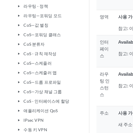
라우팅 - 정책
play_arrow
라우팅—포워딩 모드
play_arrow
영역
사용 
CoS—값 별칭
play_arrow
참고:
이
CoS—포워딩 클래스
play_arrow
인터
Availab
CoS 분류자
play_arrow
페이
참고:
이
CoS - 규칙 재작성
play_arrow
스
CoS—스케줄러
play_arrow
CoS—스케줄러 맵
play_arrow
라우
Availab
팅 인
CoS—드롭 프로파일
play_arrow
참고:
이
스턴
CoS—가상 채널 그룹
play_arrow
스
CoS - 인터페이스에 할당
play_arrow
애플리케이션 QoS
play_arrow
주소
사용 
IPsec VPN
play_arrow
새 주소
수동 키 VPN
play_arrow