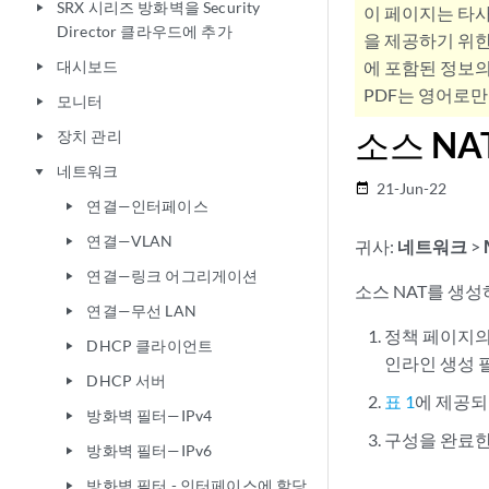
SRX 시리즈 방화벽을 Security
play_arrow
이 페이지는 타
Director 클라우드에 추가
을 제공하기 위한
대시보드
에 포함된 정보의
play_arrow
PDF는 영어로만
모니터
play_arrow
소스 NA
장치 관리
play_arrow
네트워크
play_arrow
21-Jun-22
date_range
연결—인터페이스
play_arrow
연결—VLAN
play_arrow
귀사:
네트워크
>
연결—링크 어그리게이션
play_arrow
소스 NAT를 생
연결—무선 LAN
play_arrow
정책 페이지의
DHCP 클라이언트
play_arrow
인라인 생성 
DHCP 서버
play_arrow
표 1
에 제공되
방화벽 필터—IPv4
play_arrow
구성을 완료한
방화벽 필터—IPv6
play_arrow
방화벽 필터 - 인터페이스에 할당
play_arrow