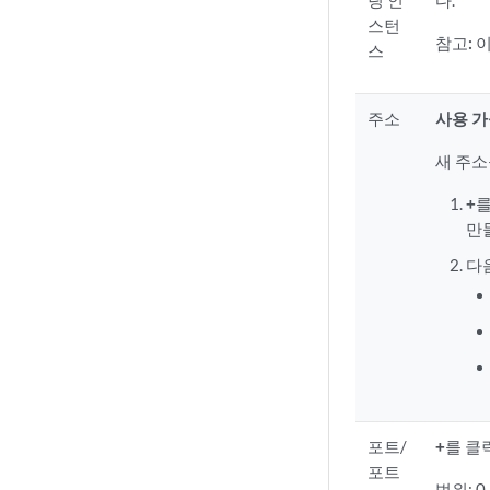
팅 인
다.
스턴
참고:
이
스
주소
사용 
새 주소
+
를
만
다
포트/
+
를 클
포트
범위: 0 