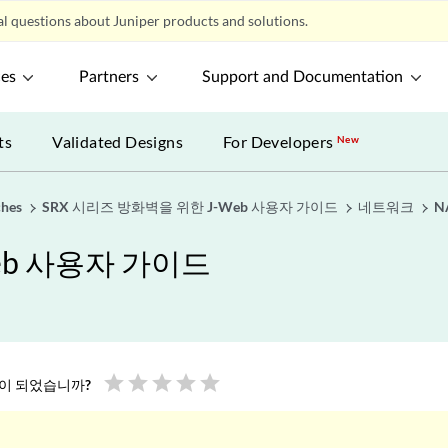
l questions about Juniper products and solutions.
ces
Partners
Support and Documentation
ts
Validated Designs
For Developers
New
ches
SRX 시리즈 방화벽을 위한 J-Web 사용자 가이드
네트워크
N
eb 사용자 가이드
star
star
star
star
star
움이 되었습니까?