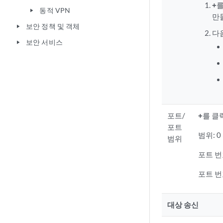
+
를
동적 VPN
play_arrow
만
보안 정책 및 객체
play_arrow
다
보안 서비스
play_arrow
포트/
+
를 클
포트
범위: 0 
범위
포트 번
포트 번
대상 송신