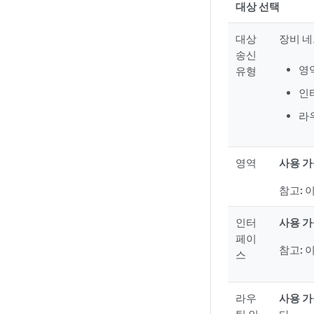
대상 선택
대상
장비 네
송신
영
유형
인
라
영역
사용 
참고:
이
인터
사용 
페이
참고:
이
스
라우
사용 