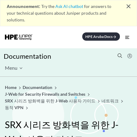
close
Announcement:
Try the
Ask AI chatbot
for answers to
your technical questions about Juniper products and
solutions.
HPE Aruba Docs
arrow_forward
Documentation
Menu
Home
Documentation
J-Web for Security Firewalls and Switches
SRX 시리즈 방화벽을 위한 J-Web 사용자 가이드
네트워크
동적 VPN
SRX 시리즈 방화벽을 위한 J-