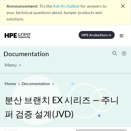
close
Announcement:
Try the
Ask AI chatbot
for answers to
your technical questions about Juniper products and
solutions.
HPE Aruba Docs
arrow_forward
Documentation
Menu
Home
Documentation
분산 브랜치 EX 시리즈 — 주니
퍼 검증 설계(JVD)