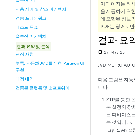
이 페이지는 타
사용 사례 및 참조 아키텍처
을 제공하기 위한
검증 프레임워크
에 포함된 정보의
PDF는 영어로만
테스트 목표
솔루션 아키텍처
결과 요약
결과 요약 및 분석
27-May-25
date_range
권장 사항
부록: 자동화 JVD를 위한 Paragon UI
JVD-METRO-AUTO-
구현
개정 내역
다음 그림은 자동
니다.
검증된 플랫폼 및 소프트웨어
ZTP를 통한 
본 설정의 장
는 디바이스는
는 것입니다.
그림 1:
AN 요