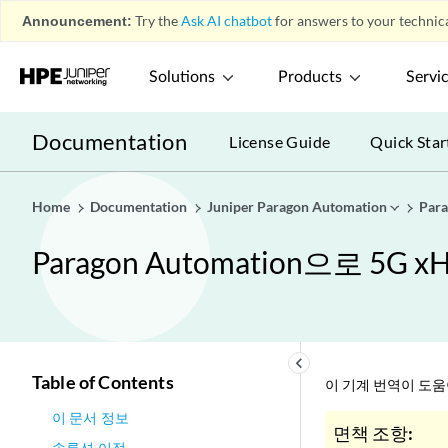
Announcement:
Try the
Ask AI chatbot
for answers to your technica
Solutions
Products
Servi
Documentation
License Guide
Quick Star
Home
Documentation
Juniper Paragon Automation
Par
Paragon Automation으로 
keyboard_arrow_left
Table of Contents
이 기계 번역이 도
이 문서 정보
면책 조항:
솔루션 이점