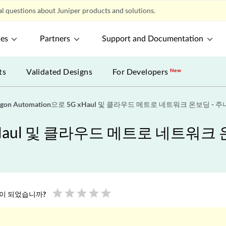
l questions about Juniper products and solutions.
ces
Partners
Support and Documentation
ts
Validated Designs
For Developers
New
agon Automation으로 5G xHaul 및 클라우드 메트로 네트워크 온보딩 - 주
5G xHaul 및 클라우드 메트로 네트워크
star
star
star
star
star
움이 되었습니까?