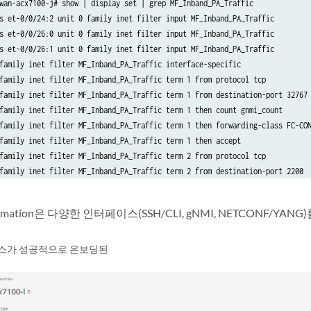
wan-acx7100-j# show | display set | grep MF_Inband_PA_Traffic 

s et-0/0/24:2 unit 0 family inet filter input MF_Inband_PA_Traffic

s et-0/0/26:0 unit 0 family inet filter input MF_Inband_PA_Traffic

s et-0/0/26:1 unit 0 family inet filter input MF_Inband_PA_Traffic

family inet filter MF_Inband_PA_Traffic interface-specific

family inet filter MF_Inband_PA_Traffic term 1 from protocol tcp

family inet filter MF_Inband_PA_Traffic term 1 from destination-port 32767

family inet filter MF_Inband_PA_Traffic term 1 then count gnmi_count

family inet filter MF_Inband_PA_Traffic term 1 then forwarding-class FC-CON
family inet filter MF_Inband_PA_Traffic term 1 then accept

family inet filter MF_Inband_PA_Traffic term 2 from protocol tcp

family inet filter MF_Inband_PA_Traffic term 2 from destination-port 2200

family inet filter MF_Inband_PA_Traffic term 2 then count oc_count

family inet filter MF_Inband_PA_Traffic term 2 then forwarding-class FC-CON
utomation은 다양한 인터페이스(SSH/CLI, gNMI, NETCONF/Y
family inet filter MF_Inband_PA_Traffic term 2 then accept

family inet filter MF_Inband_PA_Traffic term 3 then count def_count

family inet filter MF_Inband_PA_Traffic term 3 then accept

스가 성공적으로 온보딩된
wan-acx7100-j#