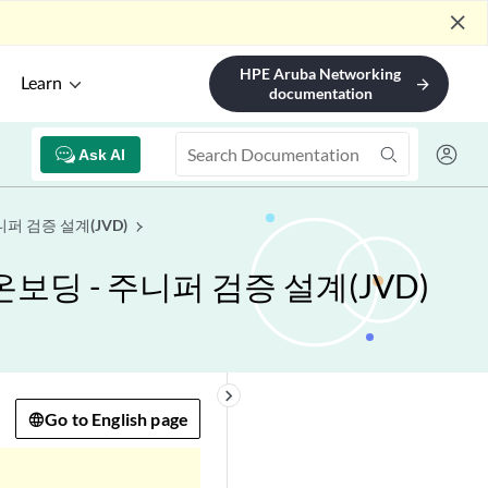
close
HPE Aruba Networking
Learn
arrow_forward
documentation
Ask AI
니퍼 검증 설계(JVD)
 온보딩 - 주니퍼 검증 설계(JVD)
keyboard_arrow_right
Go to English page