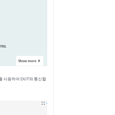
TROL

Show
more
TROL

ANG)를 사용하여 DUT와 통신할
zoom_out_map