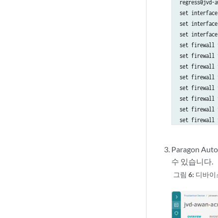
regress@jvd-a
set interface
set interface
set interface
set firewall 
set firewall 
set firewall 
set firewall 
set firewall 
set firewall 
set firewall 
set firewall 
set firewall 
set firewall 
Paragon A
set firewall 
수 있습니다.
set firewall 
set firewall 
그림 6:
디바이
[edit]

regress@jvd-a