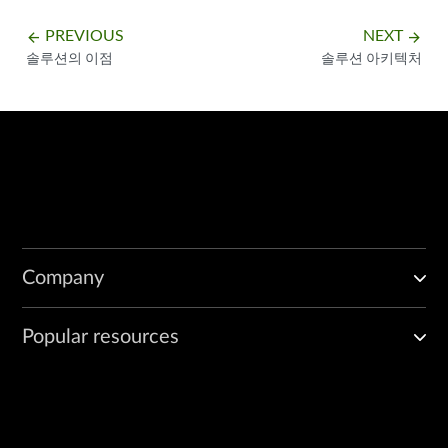
PREVIOUS
NEXT
arrow_backward
arrow_forward
솔루션의 이점
솔루션 아키텍처
Company
Popular resources