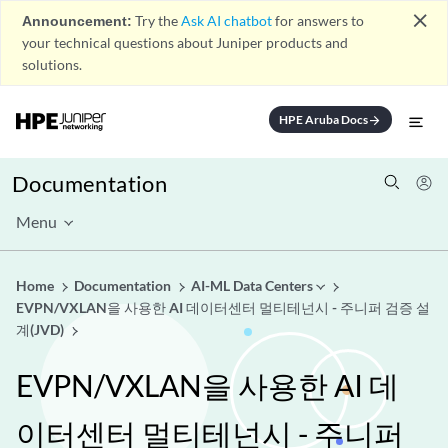
close
Announcement:
Try the
Ask AI chatbot
for answers to
your technical questions about Juniper products and
solutions.
HPE Aruba Docs
arrow_forward
Documentation
Menu
Home
Documentation
AI-ML Data Centers
EVPN/VXLAN을 사용한 AI 데이터센터 멀티테넌시 - 주니퍼 검증 설
계(JVD)
EVPN/VXLAN을 사용한 AI 데
이터센터 멀티테넌시 - 주니퍼