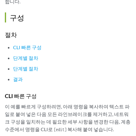
합니다.
PF -- Profile parse failure      PB -- Profile busy

RS -- remote site standby        SN -- Static Neighbor

구성
VM -- VLAN ID mismatch
절차
Legend for interface status 

Up -- operational           

CLI 빠른 구성
Dn -- down

단계별 절차
Instance: customer

단계별 절차
  VPLS-id: 601

    Neighbor                  Type  St     Time last up          # Up 
결과
    10.255.14.217(vpls-id 601) rmt  
VM
CLI 빠른 구성
이 예를 빠르게 구성하려면, 아래 명령을 복사하여 텍스트 파
일로 붙여 넣은 다음 모든 라인브레이크를 제거하고, 네트워
크 구성을 일치하는 데 필요한 세부 사항을 변경한 다음, 계층
수준에서 명령을 CLI로
복사해 붙여 넣습니다.
[edit]