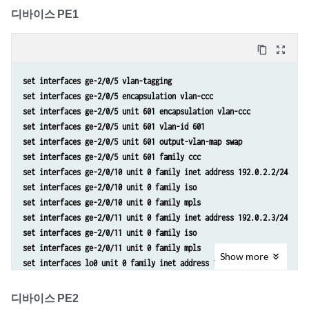
디바이스 PE1
content_copy
zoom_out_map
set interfaces ge-2/0/5 vlan-tagging
set interfaces ge-2/0/5 encapsulation vlan-ccc
set interfaces ge-2/0/5 unit 601 encapsulation vlan-ccc
set interfaces ge-2/0/5 unit 601 vlan-id 601
set interfaces ge-2/0/5 unit 601 output-vlan-map swap
set interfaces ge-2/0/5 unit 601 family ccc
set interfaces ge-2/0/10 unit 0 family inet address 192.0.2.2/24
set interfaces ge-2/0/10 unit 0 family iso
set interfaces ge-2/0/10 unit 0 family mpls
set interfaces ge-2/0/11 unit 0 family inet address 192.0.2.3/24
set interfaces ge-2/0/11 unit 0 family iso
set interfaces ge-2/0/11 unit 0 family mpls
Show
more
set interfaces lo0 unit 0 family inet address 10.255.14.217/32
set interfaces lo0 unit 0 family iso address 49.0001.0102.5501.4217.0
set protocols mpls interface ge-2/0/10.0
디바이스 PE2
set protocols mpls interface ge-2/0/11.0