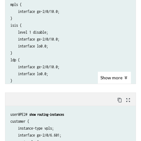
mpls {

}

    interface ge-2/0/10.0;

lo0 {

}

    unit 0 {

isis {

        family inet {

    level 1 disable;

            address 10.255.14.216/32;

    interface ge-2/0/10.0;

        }

    interface lo0.0;

        family iso {

}

            address 49.0001.0102.5501.4216.00;

ldp {

        }

    interface ge-2/0/10.0;

    }

    interface lo0.0;

Show
more
content_copy
zoom_out_map
user@PE2# 
show routing-instances
customer {

    instance-type vpls;

    interface ge-2/0/6.601;
