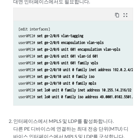
대면 인터페이스에서도 필요합니다.
content_copy
zoom_out_map
[edit interfaces]

user@PE2# 
set ge-2/0/6 vlan-tagging
user@PE2# 
set ge-2/0/6 encapsulation vlan-vpls
user@PE2# 
set ge-2/0/6 unit 601 encapsulation vlan-vpls
user@PE2# 
set ge-2/0/6 unit 601 vlan-id 601
user@PE2# 
set ge-2/0/6 unit 601 family vpls
user@PE2# 
set ge-2/0/10 unit 0 family inet address 192.0.2.4/24
user@PE2# 
set ge-2/0/10 unit 0 family iso
user@PE2# 
set ge-2/0/10 unit 0 family mpls
user@PE2# 
set lo0 unit 0 family inet address 10.255.14.216/32
user@PE2# 
set lo0 unit 0 family iso address 49.0001.0102.5501.42
인터페이스에서 MPLS 및 LDP를 활성화합니다.
다른 PE 디바이스에 연결하는 최대 전송 단위(MTU) 디
바이스 인터페이스에서 MPLS 및 LDP를 구성합니다.