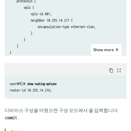
    protocols {

        vpls {

            vpls-id 601;

            neighbor 10.255.14.217 {

                encapsulation-type ethernet-vlan;

            }

        }

    }

Show
more
content_copy
zoom_out_map
user@PE2# 
show routing-options
디바이스 구성을 마쳤으면 구성 모드에서 을 입력합니다
.
commit