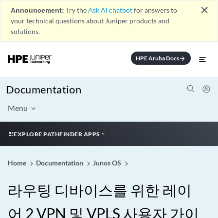
close
Announcement:
Try the
Ask AI chatbot
for answers to
your technical questions about Juniper products and
solutions.
HPE Aruba Docs
arrow_forward
Documentation
Menu
EXPLORE PATHFINDER APPS
Home
Documentation
Junos OS
라우팅 디바이스를 위한 레이
어 2 VPN 및 VPLS 사용자 가이