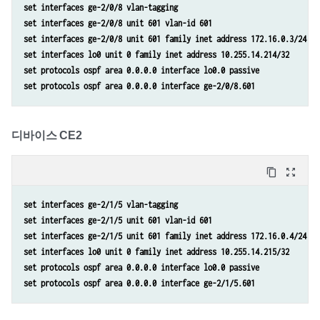
set interfaces ge-2/0/8 vlan-tagging
set routing-instances customer protocols vpls neighbor 10.255.14.217 
set interfaces ge-2/0/8 unit 601 vlan-id 601
set routing-options router-id 10.255.14.225
set interfaces ge-2/0/8 unit 601 family inet address 172.16.0.3/24
set interfaces lo0 unit 0 family inet address 10.255.14.214/32
set protocols ospf area 0.0.0.0 interface lo0.0 passive
set protocols ospf area 0.0.0.0 interface ge-2/0/8.601
디바이스 CE2
content_copy
zoom_out_map
set interfaces ge-2/1/5 vlan-tagging
set interfaces ge-2/1/5 unit 601 vlan-id 601
set interfaces ge-2/1/5 unit 601 family inet address 172.16.0.4/24
set interfaces lo0 unit 0 family inet address 10.255.14.215/32
set protocols ospf area 0.0.0.0 interface lo0.0 passive
set protocols ospf area 0.0.0.0 interface ge-2/1/5.601