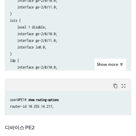
    interface ge-2/0/10.0;

}

    interface ge-2/0/11.0;

ge-2/0/11 {

}

    unit 0 {

isis {

        family inet {

    level 1 disable;

            address 192.0.2.3/24;

    interface ge-2/0/10.0;

        }

    interface ge-2/0/11.0;

        family iso;

    interface lo0.0;

        family mpls;

}

    }

ldp {

}

Show
more
    interface ge-2/0/10.0;

lo0 {

    interface ge-2/0/11.0;

    unit 0 {

    interface lo0.0;

        family inet {

content_copy
zoom_out_map
}

            address 10.255.14.217/32;

l2circuit {

        }

user@PE1# 
show routing-options
    neighbor 10.255.14.225 {

        family iso {

        interface ge-2/0/5.601 {

            address 49.0001.0102.5501.4217.00;

            virtual-circuit-id 601;

        }

            encapsulation-type ethernet-vlan;

    }

디바이스 PE2
            backup-neighbor 10.255.14.216 {

                standby;
