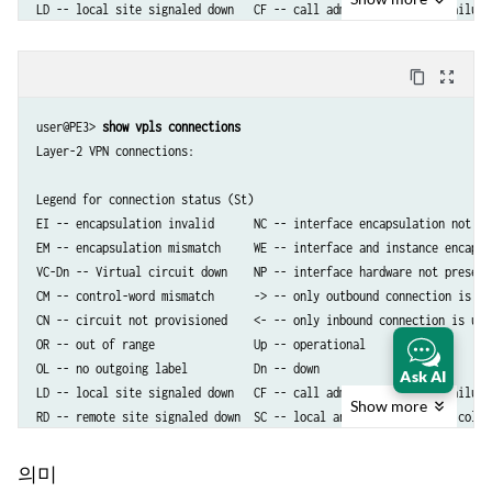
LD -- local site signaled down   CF -- call admission control failure 
RD -- remote site signaled down  SC -- local and remote site ID collis
LN -- local site not designated  LM -- local site ID not minimum desig
content_copy
zoom_out_map
RN -- remote site not designated RM -- remote site ID not minimum desi
XX -- unknown connection status  IL -- no incoming label

user@PE3> 
show vpls connections
MM -- MTU mismatch               MI -- Mesh-Group ID not available

Layer-2 VPN connections:

BK -- Backup connection          ST -- Standby connection

PF -- Profile parse failure      PB -- Profile busy

Legend for connection status (St)   

RS -- remote site standby        SN -- Static Neighbor

EI -- encapsulation invalid      NC -- interface encapsulation not CCC
LB -- Local site not best-site   RB -- Remote site not best-site

EM -- encapsulation mismatch     WE -- interface and instance encaps n
VM -- VLAN ID mismatch

VC-Dn -- Virtual circuit down    NP -- interface hardware not present 
CM -- control-word mismatch      -> -- only outbound connection is up

Legend for interface status 

CN -- circuit not provisioned    <- -- only inbound connection is up

Up -- operational           

OR -- out of range               Up -- operational

Dn -- down

OL -- no outgoing label          Dn -- down                      

Ask AI
LD -- local site signaled down   CF -- call admission control failure 
Instance: customer

Show
more
RD -- remote site signaled down  SC -- local and remote site ID collis
  VPLS-id: 601

LN -- local site not designated  LM -- local site ID not minimum desig
    Neighbor                  Type  St     Time last up          # Up 
RN -- remote site not designated RM -- remote site ID not minimum desi
    10.255.14.217(vpls-id 601) rmt  Up     Oct  9 16:29:02 2012       
의미
XX -- unknown connection status  IL -- no incoming label
