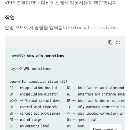
VPLS 연결이 PE-r 디바이스에서 작동하는지 확인합니다.
작업
운영 모드에서 명령을 입력합니다
.
show vpls connections
content_copy
zoom_out_map
user@PE2> 
show vpls connections
Layer-2 VPN connections:

Legend for connection status (St)   

EI -- encapsulation invalid      NC -- interface encapsulation not CCC
EM -- encapsulation mismatch     WE -- interface and instance encaps n
VC-Dn -- Virtual circuit down    NP -- interface hardware not present 
CM -- control-word mismatch      -> -- only outbound connection is up

CN -- circuit not provisioned    <- -- only inbound connection is up

OR -- out of range               Up -- operational

OL -- no outgoing label          Dn -- down                      

Show
more