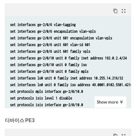
set protocols isis level 1 disable
content_copy
zoom_out_map
set protocols isis interface ge-2/0/10.0
set protocols isis interface ge-2/0/11.0
set interfaces ge-2/0/6 vlan-tagging
set protocols isis interface lo0.0
set interfaces ge-2/0/6 encapsulation vlan-vpls
set protocols ldp interface ge-2/0/10.0
set interfaces ge-2/0/6 unit 601 encapsulation vlan-vpls
set protocols ldp interface ge-2/0/11.0
set interfaces ge-2/0/6 unit 601 vlan-id 601
set protocols ldp interface lo0.0
set interfaces ge-2/0/6 unit 601 family vpls
set protocols l2circuit neighbor 10.255.14.225 interface ge-2/0/5.601
set interfaces ge-2/0/10 unit 0 family inet address 192.0.2.4/24
set protocols l2circuit neighbor 10.255.14.225 interface ge-2/0/5.601
set interfaces ge-2/0/10 unit 0 family iso
set protocols l2circuit neighbor 10.255.14.225 interface ge-2/0/5.601
set interfaces ge-2/0/10 unit 0 family mpls
set routing-options router-id 10.255.14.217
set interfaces lo0 unit 0 family inet address 10.255.14.216/32
set interfaces lo0 unit 0 family iso address 49.0001.0102.5501.4216.0
set protocols mpls interface ge-2/0/10.0
set protocols isis level 1 disable
Show
more
set protocols isis interface ge-2/0/10.0
set protocols isis interface lo0.0
set protocols ldp interface ge-2/0/10.0
디바이스 PE3
set protocols ldp interface lo0.0
set routing-instances customer instance-type vpls