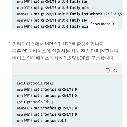
user@PE1# 
set ge-2/0/10 unit 0 family iso
user@PE1# 
set ge-2/0/10 unit 0 family mpls
user@PE1# 
set ge-2/0/11 unit 0 family inet address 192.0.2.3/24
user@PE1# 
set ge-2/0/11 unit 0 family iso
Show
more
user@PE1# 
set ge-2/0/11 unit 0 family mpls
user@PE1# 
set lo0 unit 0 family inet address 10.255.14.217/32
user@PE1# 
set lo0 unit 0 family iso address 49.0001.0102.5501.42
인터페이스에서 MPLS 및 LDP를 활성화합니다.
다른 PE 디바이스에 연결하는 최대 전송 단위(MTU) 디
바이스 인터페이스에서 MPLS 및 LDP를 구성합니다.
content_copy
zoom_out_map
[edit protocols mpls]

user@PE1# 
set interface ge-2/0/10.0
user@PE1# 
set interface ge-2/0/11.0
[edit protocols ldp ]

user@PE1# 
set interface ge-2/0/10.0
user@PE1# 
set interface ge-2/0/11.0
user@PE1# 
set interface lo0.0