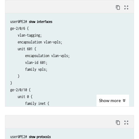
            }

content_copy
zoom_out_map
        }

    }

user@PE2# 
show interfaces
ge-2/0/6 {

    vlan-tagging;

    encapsulation vlan-vpls;

    unit 601 {

        encapsulation vlan-vpls;

        vlan-id 601;

        family vpls;

    }

}

ge-2/0/10 {

    unit 0 {

Show
more
        family inet {

            address 192.0.2.4/24;

        }

content_copy
zoom_out_map
        family iso;

        family mpls;

user@PE2# 
show protocols
    }
