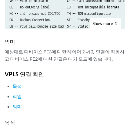
VM -- vlan id mismatch           CF -- Call admission control failure

OL -- no outgoing label          IB -- TDM incompatible bitrate 

NC -- intf encaps not CCC/TCC    TM -- TDM misconfiguration 

BK -- Backup Connection          ST -- Standby Connection

Show
more
CB -- rcvd cell-bundle size bad  SP -- Static Pseudowire

LD -- local site signaled down   RS -- remote site standby

RD -- remote site signaled down  XX -- unknown

의미
예상대로 디바이스 PE3에 대한 레이어 2 서킷 연결이 작동하
Legend for interface status  

고 디바이스 PE2에 대한 연결은 대기 모드에 있습니다.
Up -- operational            

Dn -- down                   

Neighbor: 10.255.14.216 

VPLS 연결 확인
    Interface                 Type  St     Time last up          # Up 
    ge-2/0/5.601(vc 601)      rmt   Up     Oct  9 16:28:58 2012       
목적
      Remote PE: 10.255.14.216, Negotiated control-word: No

작업
      Incoming label: 299904, Outgoing label: 800001

      Negotiated PW status TLV: No

의미
      Local interface: ge-2/0/5.601, Status: Up, Encapsulation: VLAN

Neighbor: 10.255.14.225 

목적
    Interface                 Type  St     Time last up          # Up 
    ge-2/0/5.601(vc 601)      rmt   ST 