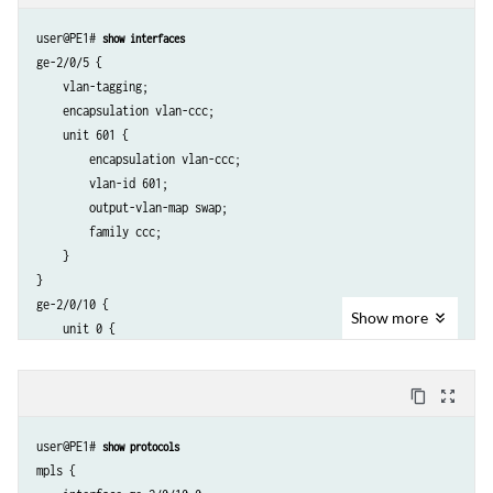
user@PE1# 
show interfaces
ge-2/0/5 {

    vlan-tagging;

    encapsulation vlan-ccc;

    unit 601 {

        encapsulation vlan-ccc;

        vlan-id 601;

        output-vlan-map swap;

        family ccc;

    }

}

ge-2/0/10 {

Show
more
    unit 0 {

        family inet {

            address 192.0.2.2/24;

content_copy
zoom_out_map
        }

        family iso;

user@PE1# 
show protocols
        family mpls;

mpls {

    }
