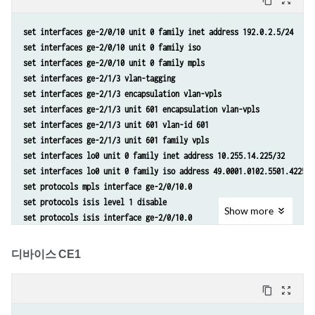
content_copy
zoom_out_map
set routing-instances customer interface ge-2/0/6.601
set routing-instances customer protocols vpls vpls-id 601
set interfaces ge-2/0/10 unit 0 family inet address 192.0.2.5/24
set routing-instances customer protocols vpls neighbor 10.255.14.217 
set interfaces ge-2/0/10 unit 0 family iso
set routing-options router-id 10.255.14.216
set interfaces ge-2/0/10 unit 0 family mpls
set interfaces ge-2/1/3 vlan-tagging
set interfaces ge-2/1/3 encapsulation vlan-vpls
set interfaces ge-2/1/3 unit 601 encapsulation vlan-vpls
set interfaces ge-2/1/3 unit 601 vlan-id 601
set interfaces ge-2/1/3 unit 601 family vpls
set interfaces lo0 unit 0 family inet address 10.255.14.225/32
set interfaces lo0 unit 0 family iso address 49.0001.0102.5501.4225.0
set protocols mpls interface ge-2/0/10.0
set protocols isis level 1 disable
Show
more
set protocols isis interface ge-2/0/10.0
set protocols isis interface lo0.0
set protocols ldp interface ge-2/0/10.0
디바이스 CE1
set protocols ldp interface lo0.0
set routing-instances customer instance-type vpls
content_copy
zoom_out_map
set routing-instances customer interface ge-2/1/3.601
set routing-instances customer protocols vpls vpls-id 601