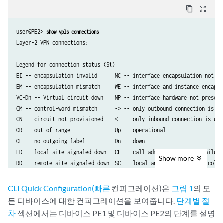
content_copy
zoom_out_map
user@PE2> 
show vpls connections
Layer-2 VPN connections:

Legend for connection status (St)   

EI -- encapsulation invalid      NC -- interface encapsulation not CCC
EM -- encapsulation mismatch     WE -- interface and instance encaps n
VC-Dn -- Virtual circuit down    NP -- interface hardware not present 
CM -- control-word mismatch      -> -- only outbound connection is up

CN -- circuit not provisioned    <- -- only inbound connection is up

OR -- out of range               Up -- operational

OL -- no outgoing label          Dn -- down                      

LD -- local site signaled down   CF -- call admission control failure 
Show
more
RD -- remote site signaled down  SC -- local and remote site ID collis
LN -- local site not designated  LM -- local site ID not minimum desig
RN -- remote site not designated RM -- remote site ID not minimum desi
CLI Quick Configuration(빠른
컨피그레이션)은
그림 1
의 모
XX -- unknown connection status  IL -- no incoming label

든 디바이스에 대한 컨피그레이션을 보여줍니다.
단계별 절
MM -- MTU mismatch               MI -- Mesh-Group ID not available

차
섹션에서는 디바이스 PE1 및 디바이스 PE2의 단계를 설명
BK -- Backup connection          ST -- Standby connection
