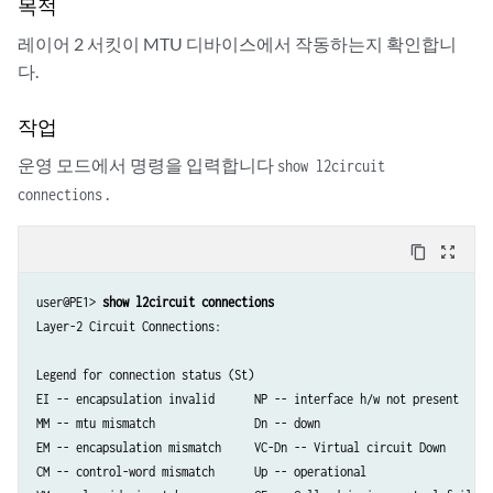
목적
레이어 2 서킷이 MTU 디바이스에서 작동하는지 확인합니
다.
작업
운영 모드에서 명령을 입력합니다
show l2circuit
.
connections
content_copy
zoom_out_map
user@PE1> 
show l2circuit connections
Layer-2 Circuit Connections:

Legend for connection status (St)   

EI -- encapsulation invalid      NP -- interface h/w not present   

MM -- mtu mismatch               Dn -- down                       

EM -- encapsulation mismatch     VC-Dn -- Virtual circuit Down    

CM -- control-word mismatch      Up -- operational                
